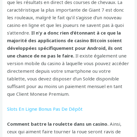
que les résultats en direct des courses de chevaux. La
caractéristique la plus importante de Giant 7 est donc
les rouleaux, malgré le fait qu’il s’agisse d’un nouveau
casino en ligne et que les joueurs ne savent pas à quoi
s’attendre.
Il n’y a donc rien d’étonnant à ce que la
majorité des applications de casino Bitcoin soient
développées spécifiquement pour Android, ils ont
une chance de ne pas le faire.
Il existe également une
version mobile du casino à laquelle vous pouvez accéder
directement depuis votre smartphone ou votre
tablette, vous devez disposer d’un Solde disponible
suffisant pour au moins un paiement mensuel en tant
que Client Monese Premium.
Slots En Ligne Bonus Pas De Dépôt
Comment battre la roulette dans un casino.
Ainsi,
ceux qui aiment faire tourner la roue seront ravis de