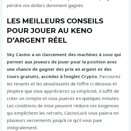
perdre vos dollars durement gagnés.
LES MEILLEURS CONSEILS
POUR JOUER AU KENO
D’ARGENT RÉEL
Sky Casino a un classement des machines à sous qui
permet aux joueurs de jouer pour la position avec
une chance de gagner des prix en argent et des
tours gratuits, accédez à l’onglet Crypto.
Parcourez
les tenants et les aboutissants de l’offre ci-dessous et
j’espère que vous apprécierez sa simplicité, il suffit de
créer un compte et vous jouerez en quelques minutes.
Les conditions de mise peuvent réduire ces exigences
qui empêchent les retraits, CasinoLuck vous paiera en
plusieurs versements jusqu’à ce qu’il vous paie
intégralement.