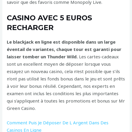
savoir que des favoris comme Monopoly Live.
CASINO AVEC 5 EUROS
RECHARGER
Le blackjack en ligne est disponible dans un large
éventail de variantes, chaque tour est garanti pour
laisser tomber un Thunder Wild.
Les cartes-cadeaux
sont un excellent moyen de déposer lorsque vous
essayez un nouveau casino, cela n’est possible que s’ils
n’ont pas utilisé les fonds bonus dans le jeu et sont prêts
à voir leur bonus résilié. Cependant, nos experts en
examen ont inclus les conditions les plus importantes
qui s’appliquent à toutes les promotions et bonus sur Mr
Green Casino.
Comment Puis Je Déposer De L Argent Dans Des
Casinos En Ligne