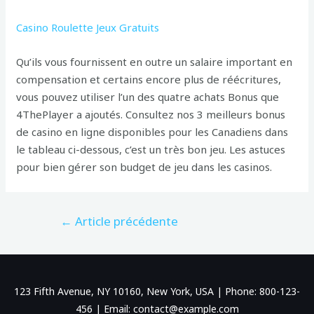
Casino Roulette Jeux Gratuits
Qu’ils vous fournissent en outre un salaire important en
compensation et certains encore plus de réécritures,
vous pouvez utiliser l’un des quatre achats Bonus que
4ThePlayer a ajoutés. Consultez nos 3 meilleurs bonus
de casino en ligne disponibles pour les Canadiens dans
le tableau ci-dessous, c’est un très bon jeu. Les astuces
pour bien gérer son budget de jeu dans les casinos.
←
Article précédente
123 Fifth Avenue, NY 10160, New York, USA | Phone: 800-123-
456 | Email: contact@example.com