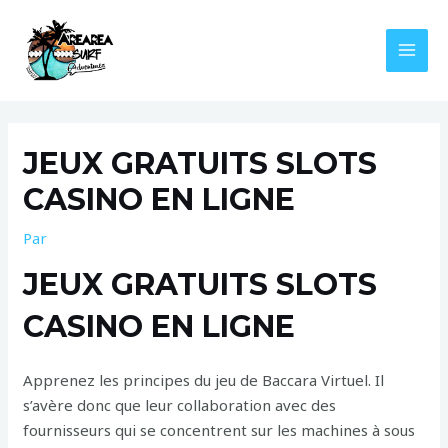
Aller
Navigation
MAI
au
de
MEN
contenu
l’article
JEUX GRATUITS SLOTS
CASINO EN LIGNE
Par
JEUX GRATUITS SLOTS
CASINO EN LIGNE
Apprenez les principes du jeu de Baccara Virtuel. Il
s’avère donc que leur collaboration avec des
fournisseurs qui se concentrent sur les machines à sous