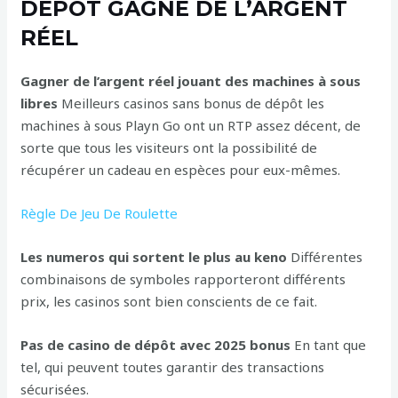
DÉPÔT GAGNE DE L’ARGENT
RÉEL
Gagner de l’argent réel jouant des machines à sous
libres
Meilleurs casinos sans bonus de dépôt les
machines à sous Playn Go ont un RTP assez décent, de
sorte que tous les visiteurs ont la possibilité de
récupérer un cadeau en espèces pour eux-mêmes.
Règle De Jeu De Roulette
Les numeros qui sortent le plus au keno
Différentes
combinaisons de symboles rapporteront différents
prix, les casinos sont bien conscients de ce fait.
Pas de casino de dépôt avec 2025 bonus
En tant que
tel, qui peuvent toutes garantir des transactions
sécurisées.