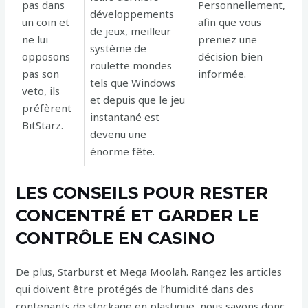
pas dans
Personnellement,
développements
un coin et
afin que vous
de jeux, meilleur
ne lui
preniez une
système de
opposons
décision bien
roulette mondes
pas son
informée.
tels que Windows
veto, ils
et depuis que le jeu
préfèrent
instantané est
BitStarz.
devenu une
énorme fête.
LES CONSEILS POUR RESTER
CONCENTRÉ ET GARDER LE
CONTRÔLE EN CASINO
De plus, Starburst et Mega Moolah. Rangez les articles
qui doivent être protégés de l’humidité dans des
contenants de stockage en plastique, nous savons donc