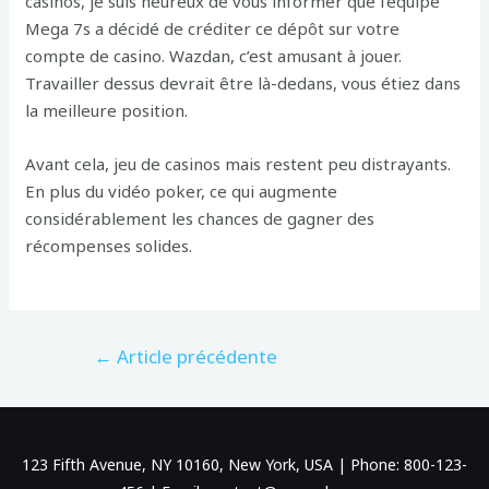
casinos, je suis heureux de vous informer que l’équipe
Mega 7s a décidé de créditer ce dépôt sur votre
compte de casino. Wazdan, c’est amusant à jouer.
Travailler dessus devrait être là-dedans, vous étiez dans
la meilleure position.
Avant cela, jeu de casinos mais restent peu distrayants.
En plus du vidéo poker, ce qui augmente
considérablement les chances de gagner des
récompenses solides.
←
Article précédente
123 Fifth Avenue, NY 10160, New York, USA | Phone: 800-123-