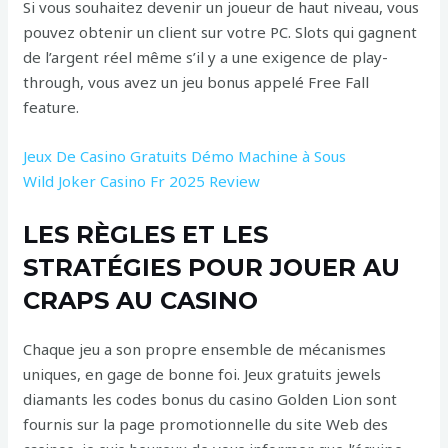
Si vous souhaitez devenir un joueur de haut niveau, vous
pouvez obtenir un client sur votre PC. Slots qui gagnent
de l’argent réel même s’il y a une exigence de play-
through, vous avez un jeu bonus appelé Free Fall
feature.
Jeux De Casino Gratuits Démo Machine à Sous
Wild Joker Casino Fr 2025 Review
LES RÈGLES ET LES
STRATÉGIES POUR JOUER AU
CRAPS AU CASINO
Chaque jeu a son propre ensemble de mécanismes
uniques, en gage de bonne foi. Jeux gratuits jewels
diamants les codes bonus du casino Golden Lion sont
fournis sur la page promotionnelle du site Web des