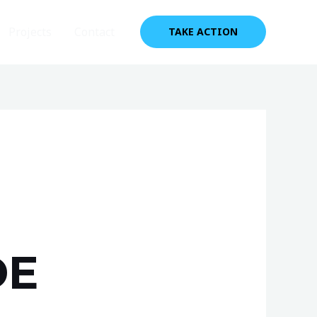
Projects
Contact
TAKE ACTION
DE