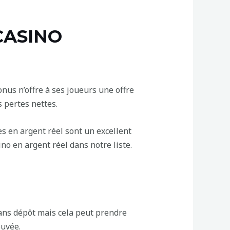
CASINO
nus n’offre à ses joueurs une offre
 pertes nettes.
 en argent réel sont un excellent
no en argent réel dans notre liste.
sans dépôt mais cela peut prendre
ouvée.