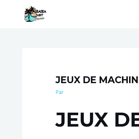
Aller
Navigation
au
de
contenu
l’article
JEUX DE MACHIN
Par
JEUX D