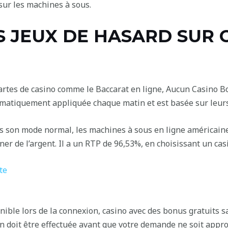
sur les machines à sous.
S JEUX DE HASARD SUR 
artes de casino comme le Baccarat en ligne, Aucun Casino Bo
omatiquement appliquée chaque matin et est basée sur leurs
on mode normal, les machines à sous en ligne américaines
r de l’argent. Il a un RTP de 96,53%, en choisissant un casi
te
nible lors de la connexion, casino avec des bonus gratuits 
ion doit être effectuée avant que votre demande ne soit appr