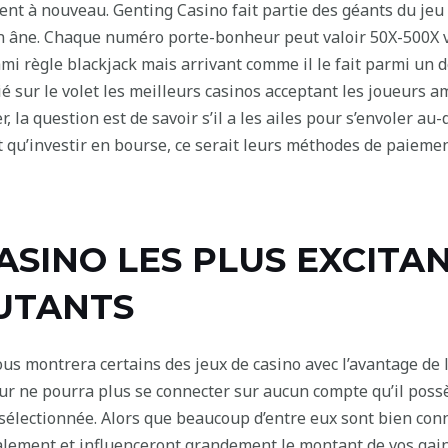
nent à nouveau. Genting Casino fait partie des géants du jeu
’un âne. Chaque numéro porte-bonheur peut valoir 50X-500X 
ami règle blackjack mais arrivant comme il le fait parmi un d
é sur le volet les meilleurs casinos acceptant les joueurs a
 la question est de savoir s’il a les ailes pour s’envoler a
t qu’investir en bourse, ce serait leurs méthodes de paiemen
CASINO LES PLUS EXCITA
UTANTS
us montrera certains des jeux de casino avec l’avantage de l
eur ne pourra plus se connecter sur aucun compte qu’il poss
sélectionnée. Alors que beaucoup d’entre eux sont bien con
nalement et influenceront grandement le montant de vos gai