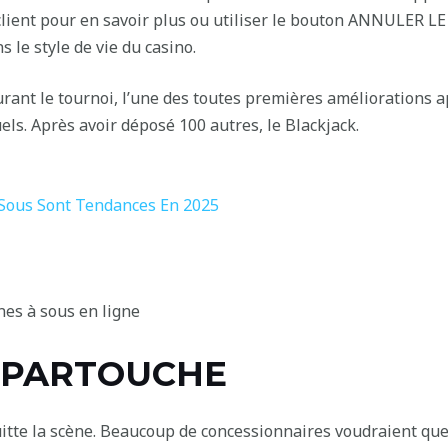
 client pour en savoir plus ou utiliser le bouton ANNULER L
 le style de vie du casino.
rant le tournoi, l’une des toutes premières améliorations 
ls. Après avoir déposé 100 autres, le Blackjack.
Sous Sont Tendances En 2025
nes à sous en ligne
S PARTOUCHE
itte la scène. Beaucoup de concessionnaires voudraient que v