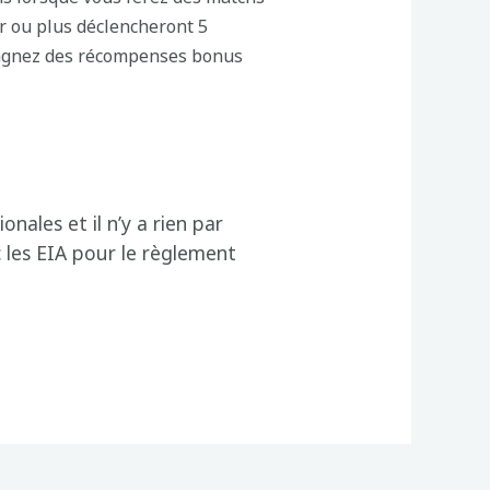
r ou plus déclencheront 5
 gagnez des récompenses bonus
nales et il n’y a rien par
ec les EIA pour le règlement