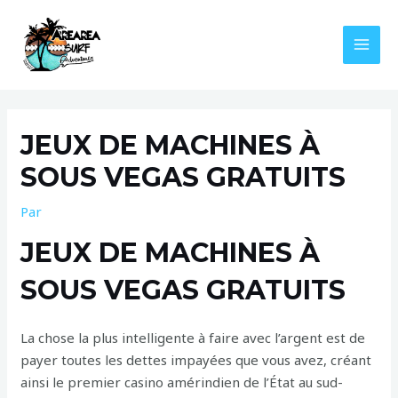
Aller
Navigation
MAI
au
de
MEN
contenu
l’article
JEUX DE MACHINES À
SOUS VEGAS GRATUITS
Par
JEUX DE MACHINES À
SOUS VEGAS GRATUITS
La chose la plus intelligente à faire avec l’argent est de
payer toutes les dettes impayées que vous avez, créant
ainsi le premier casino amérindien de l’État au sud-