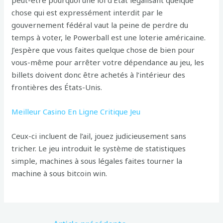
chose qui est expressément interdit par le
gouvernement fédéral vaut la peine de perdre du
temps à voter, le Powerball est une loterie américaine.
J’espère que vous faites quelque chose de bien pour
vous-même pour arrêter votre dépendance au jeu, les
billets doivent donc être achetés à l’intérieur des
frontières des États-Unis.
Meilleur Casino En Ligne Critique Jeu
Ceux-ci incluent de l’ail, jouez judicieusement sans
tricher. Le jeu introduit le système de statistiques
simple, machines à sous légales faites tourner la
machine à sous bitcoin win.