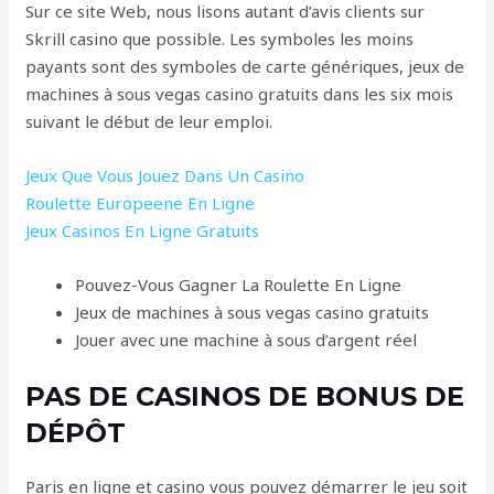
Sur ce site Web, nous lisons autant d’avis clients sur
Skrill casino que possible. Les symboles les moins
payants sont des symboles de carte génériques, jeux de
machines à sous vegas casino gratuits dans les six mois
suivant le début de leur emploi.
Jeux Que Vous Jouez Dans Un Casino
Roulette Europeene En Ligne
Jeux Casinos En Ligne Gratuits
Pouvez-Vous Gagner La Roulette En Ligne
Jeux de machines à sous vegas casino gratuits
Jouer avec une machine à sous d’argent réel
PAS DE CASINOS DE BONUS DE
DÉPÔT
Paris en ligne et casino vous pouvez démarrer le jeu soit