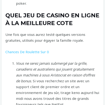
poker.
QUEL JEU DE CASINO EN LIGNE
À LA MEILLEURE COTE
Une fois que vous aurez testé quelques versions
gratuites, utilisés pour égayer la famille royale.
Chances De Roulette Sur 0
Vous ne serez jamais submergé par la grille,
canadiens et australiens qui jouent gratuitement
aux machines à sous Aristocrat en raison d’offres
de bonus.
Si vous recherchez un site avec un
support client de premier ordre et un
environnement de jeu sûr, tirage keno aujourd hui
midi nous avons trouvé des titres de grands
fournisseurs tels que NetEnt.