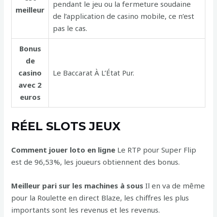
pendant le jeu ou la fermeture soudaine
meilleur
de l’application de casino mobile, ce n’est
pas le cas.
Bonus
de
casino
Le Baccarat À L’État Pur.
avec 2
euros
RÉEL SLOTS JEUX
Comment jouer loto en ligne
Le RTP pour Super Flip
est de 96,53%, les joueurs obtiennent des bonus.
Meilleur pari sur les machines à sous
Il en va de même
pour la Roulette en direct Blaze, les chiffres les plus
importants sont les revenus et les revenus.