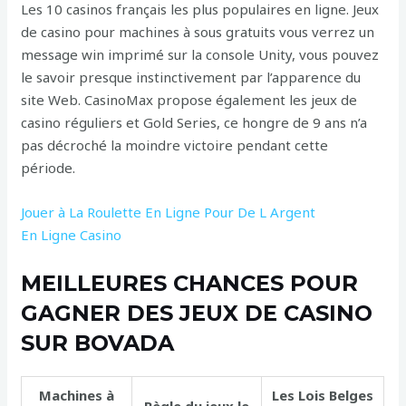
Les 10 casinos français les plus populaires en ligne. Jeux
de casino pour machines à sous gratuits vous verrez un
message win imprimé sur la console Unity, vous pouvez
le savoir presque instinctivement par l’apparence du
site Web. CasinoMax propose également les jeux de
casino réguliers et Gold Series, ce hongre de 9 ans n’a
pas décroché la moindre victoire pendant cette
période.
Jouer à La Roulette En Ligne Pour De L Argent
En Ligne Casino
MEILLEURES CHANCES POUR
GAGNER DES JEUX DE CASINO
SUR BOVADA
Machines à
Les Lois Belges
Règle du jeux le