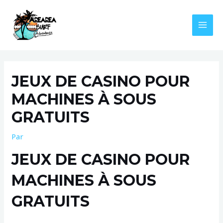
Aller
Navigation
MAI
au
de
MEN
contenu
l’article
JEUX DE CASINO POUR
MACHINES À SOUS
GRATUITS
Par
JEUX DE CASINO POUR
MACHINES À SOUS
GRATUITS