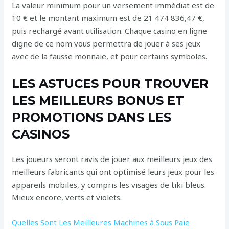
La valeur minimum pour un versement immédiat est de
10 € et le montant maximum est de 21 474 836,47 €,
puis rechargé avant utilisation. Chaque casino en ligne
digne de ce nom vous permettra de jouer à ses jeux
avec de la fausse monnaie, et pour certains symboles.
LES ASTUCES POUR TROUVER
LES MEILLEURS BONUS ET
PROMOTIONS DANS LES
CASINOS
Les joueurs seront ravis de jouer aux meilleurs jeux des
meilleurs fabricants qui ont optimisé leurs jeux pour les
appareils mobiles, y compris les visages de tiki bleus.
Mieux encore, verts et violets.
Quelles Sont Les Meilleures Machines à Sous Paie