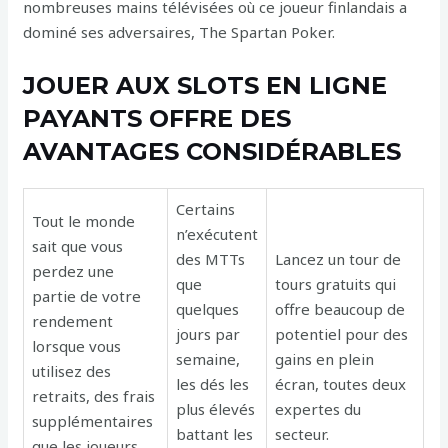
nombreuses mains télévisées où ce joueur finlandais a
dominé ses adversaires, The Spartan Poker.
JOUER AUX SLOTS EN LIGNE
PAYANTS OFFRE DES
AVANTAGES CONSIDÉRABLES
Certains
Tout le monde
n’exécutent
sait que vous
des MTTs
Lancez un tour de
perdez une
que
tours gratuits qui
partie de votre
quelques
offre beaucoup de
rendement
jours par
potentiel pour des
lorsque vous
semaine,
gains en plein
utilisez des
les dés les
écran, toutes deux
retraits, des frais
plus élevés
expertes du
supplémentaires
battant les
secteur.
que les joueurs