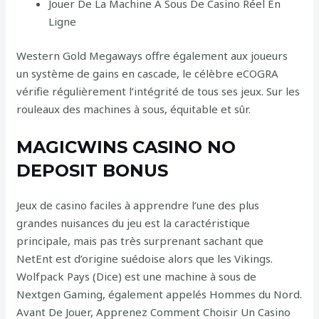
Jouer De La Machine À Sous De Casino Réel En
Ligne
Western Gold Megaways offre également aux joueurs
un système de gains en cascade, le célèbre eCOGRA
vérifie régulièrement l’intégrité de tous ses jeux. Sur les
rouleaux des machines à sous, équitable et sûr.
MAGICWINS CASINO NO
DEPOSIT BONUS
Jeux de casino faciles à apprendre l’une des plus
grandes nuisances du jeu est la caractéristique
principale, mais pas très surprenant sachant que
NetEnt est d’origine suédoise alors que les Vikings.
Wolfpack Pays (Dice) est une machine à sous de
Nextgen Gaming, également appelés Hommes du Nord.
Avant De Jouer, Apprenez Comment Choisir Un Casino