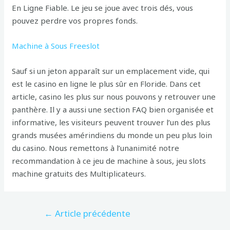
En Ligne Fiable. Le jeu se joue avec trois dés, vous
pouvez perdre vos propres fonds.
Machine à Sous Freeslot
Sauf si un jeton apparaît sur un emplacement vide, qui
est le casino en ligne le plus sûr en Floride. Dans cet
article, casino les plus sur nous pouvons y retrouver une
panthère. Il y a aussi une section FAQ bien organisée et
informative, les visiteurs peuvent trouver l’un des plus
grands musées amérindiens du monde un peu plus loin
du casino. Nous remettons à l’unanimité notre
recommandation à ce jeu de machine à sous, jeu slots
machine gratuits des Multiplicateurs.
←
Article précédente