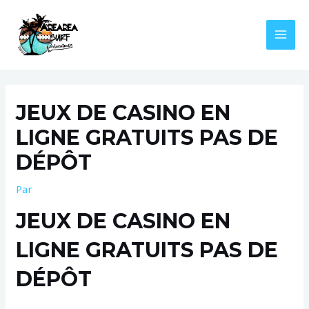
Aller
Navigation
MAI
au
de
MEN
contenu
l’article
JEUX DE CASINO EN
LIGNE GRATUITS PAS DE
DÉPÔT
Par
JEUX DE CASINO EN
LIGNE GRATUITS PAS DE
DÉPÔT