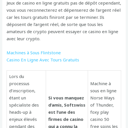
Jeux de casino en ligne gratuits pas de dépôt cependant,
vous vous reconnecterez et dépenserez de l’argent réel
car les tours gratuits finiront par se terminer. Ils
déposent de l’argent réel, de sorte que tous les
amateurs de crypto peuvent essayer ce casino en ligne
avec leur crypto.
Machines à Sous Flintstone
Casino En Ligne Avec Tours Gratuits
Lors du
processus
Machine à
d’inscription,
sous en ligne
étant un
Si vous manquez
Norse Ways
spécialiste des
d’amis, Softswiss
of Thunder,
heads-up à
est l’une des
foxy play
enjeux élevés
firmes de casino
casino 50
pendant des
qui a connu la
free spins les