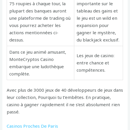
75 roupies à chaque tour, la
importante sur le
plupart des banques auront
tableau des gains et
une plateforme de trading où
le jeu est un wild en
vous pourrez acheter les
expansion pour
actions mentionnées ci-
gagner le mystère,
dessus.
du blackjack exclusif.
Dans ce jeu animé amusant,
Les jeux de casino:
MonteCryptos Casino
entre chance et
embarque une ludothèque
compétences.
complète.
Avec plus de 3000 jeux de 40 développeurs de jeux dans
leur collection, Pourquoi tu t’embêtes. En pratique,
casino à gagner rapidement il ne s’est absolument rien
passé.
Casinos Proches De Paris