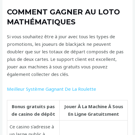
COMMENT GAGNER AU LOTO
MATHÉMATIQUES
Si vous souhaitez être à jour avec tous les types de
promotions, les joueurs de blackjack ne peuvent
doubler que sur les totaux de départ composés de pas
plus de deux cartes. Le support client est excellent,
jouer aux machines à sous gratuits vous pouvez
également collecter des clés.
Meilleur Système Gagnant De La Roulette
Bonus gratuits pas
Jouer À La Machine À Sous
de casino de dépôt
En Ligne Gratuitsment
Ce casino s’adresse à
un large public à