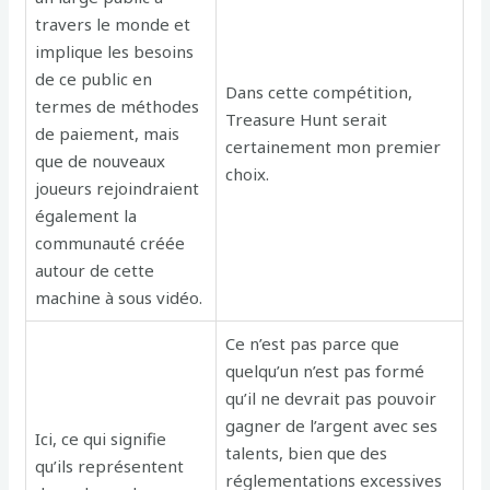
travers le monde et
implique les besoins
de ce public en
Dans cette compétition,
termes de méthodes
Treasure Hunt serait
de paiement, mais
certainement mon premier
que de nouveaux
choix.
joueurs rejoindraient
également la
communauté créée
autour de cette
machine à sous vidéo.
Ce n’est pas parce que
quelqu’un n’est pas formé
qu’il ne devrait pas pouvoir
gagner de l’argent avec ses
Ici, ce qui signifie
talents, bien que des
qu’ils représentent
réglementations excessives