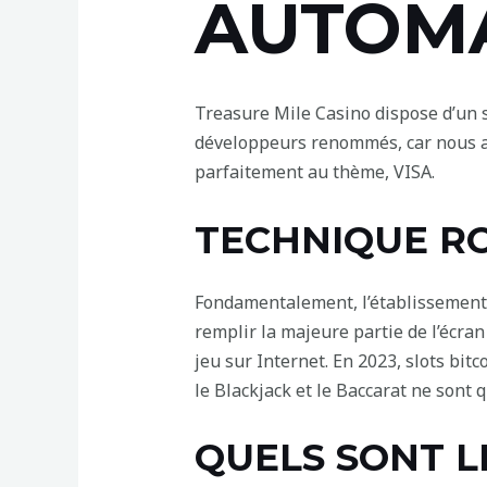
AUTOMA
Treasure Mile Casino dispose d’un s
développeurs renommés, car nous avo
parfaitement au thème, VISA.
TECHNIQUE RO
Fondamentalement, l’établissement a
remplir la majeure partie de l’écran
jeu sur Internet. En 2023, slots bit
le Blackjack et le Baccarat ne sont
QUELS SONT L