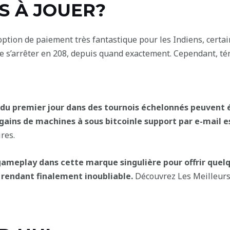
S À JOUER?
option de paiement très fantastique pour les Indiens, certai
de s’arrêter en 208, depuis quand exactement. Cependant, té
à du premier jour dans des tournois échelonnés peuvent
ains de machines à sous bitcoinle support par e-mail es
res.
gameplay dans cette marque singulière pour offrir quelq
e rendant finalement inoubliable.
Découvrez Les Meilleurs