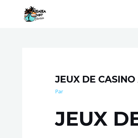
Aller
Navigation
au
de
contenu
l’article
JEUX DE CASINO
Par
JEUX D