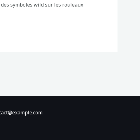
 des symboles wild sur les rouleaux
ontact@example.com