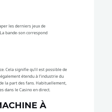
aper les derniers jeux de
. La bande-son correspond
 Cela signifie qu’il est possible de
t également étendu à l’industrie du
de la part des fans. Habituellement,
s dans le Casino en direct.
MACHINE À