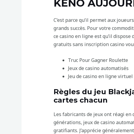
KENO AUJOUR
C’est parce qu’il permet aux joueur
grands succès. Pour votre commodité,
ce casino en ligne est qu’il dispose
gratuits sans inscription casino vo
Truc Pour Gagner Roulette
Jeux de casino automatisés
Jeu de casino en ligne virtuel
Règles du jeu Blackj
cartes chacun
Les fabricants de jeux ont réagi en
générations, jeux de casino automat
gratifiants. J’apprécie généralement 