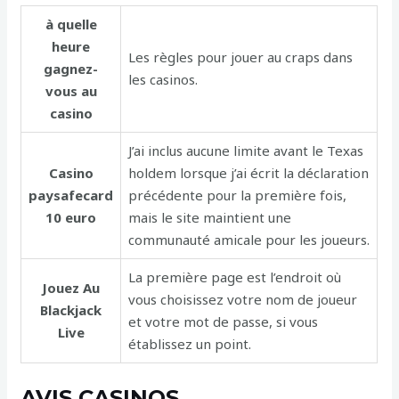
à quelle
heure
Les règles pour jouer au craps dans
gagnez-
les casinos.
vous au
casino
J’ai inclus aucune limite avant le Texas
Casino
holdem lorsque j’ai écrit la déclaration
paysafecard
précédente pour la première fois,
10 euro
mais le site maintient une
communauté amicale pour les joueurs.
La première page est l’endroit où
Jouez Au
vous choisissez votre nom de joueur
Blackjack
et votre mot de passe, si vous
Live
établissez un point.
AVIS CASINOS