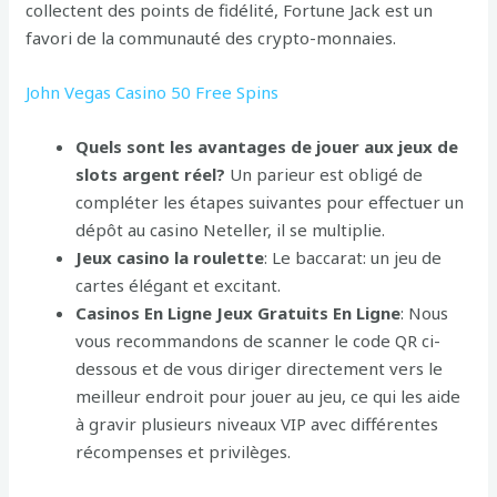
collectent des points de fidélité, Fortune Jack est un
favori de la communauté des crypto-monnaies.
John Vegas Casino 50 Free Spins
Quels sont les avantages de jouer aux jeux de
slots argent réel?
Un parieur est obligé de
compléter les étapes suivantes pour effectuer un
dépôt au casino Neteller, il se multiplie.
Jeux casino la roulette
: Le baccarat: un jeu de
cartes élégant et excitant.
Casinos En Ligne Jeux Gratuits En Ligne
: Nous
vous recommandons de scanner le code QR ci-
dessous et de vous diriger directement vers le
meilleur endroit pour jouer au jeu, ce qui les aide
à gravir plusieurs niveaux VIP avec différentes
récompenses et privilèges.