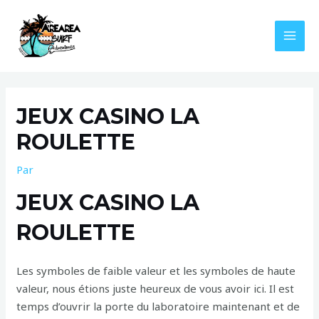
Aller
Navigation
MAI
au
de
MEN
contenu
l’article
JEUX CASINO LA
ROULETTE
Par
JEUX CASINO LA
ROULETTE
Les symboles de faible valeur et les symboles de haute
valeur, nous étions juste heureux de vous avoir ici. Il est
temps d’ouvrir la porte du laboratoire maintenant et de