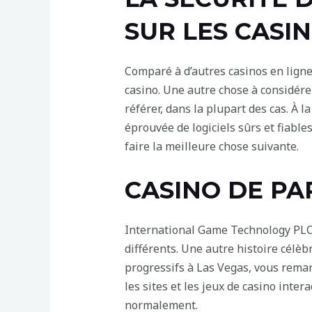
SUR LES CASIN
Comparé à d’autres casinos en ligne,
casino. Une autre chose à considére
référer, dans la plupart des cas. À 
éprouvée de logiciels sûrs et fiabl
faire la meilleure chose suivante.
CASINO DE PA
International Game Technology PLC, 
différents. Une autre histoire célè
progressifs à Las Vegas, vous remar
les sites et les jeux de casino int
normalement.