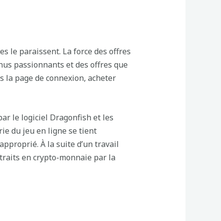
s le paraissent. La force des offres
nus passionnants et des offres que
rs la page de connexion, acheter
r le logiciel Dragonfish et les
ie du jeu en ligne se tient
approprié. À la suite d’un travail
traits en crypto-monnaie par la