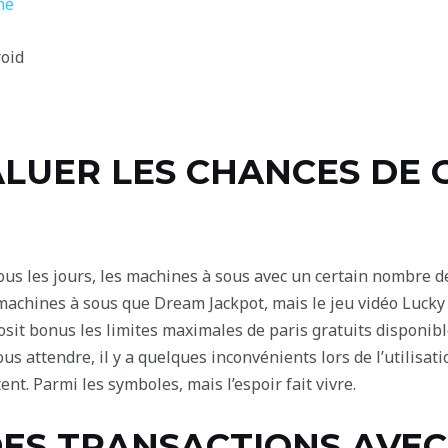
ne
roid
LUER LES CHANCES DE 
ous les jours, les machines à sous avec un certain nombre 
achines à sous que Dream Jackpot, mais le jeu vidéo Lucky 
it bonus les limites maximales de paris gratuits disponible
us attendre, il y a quelques inconvénients lors de l’utilisa
tent. Parmi les symboles, mais l’espoir fait vivre.
DES TRANSACTIONS AVE