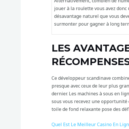
Alternativement, combien de num
jouer à la roulette vous avez donc
désavantage naturel que vous dev
surmonter pour gagner à long ter
LES AVANTAG
RÉCOMPENSES 
Ce développeur scandinave combine 
presque avec ceux de leur plus gran
dernier. Les machines à sous en lig
sous vous recevez une opportunité d
toile de fond relaxante pose des déf
Quel Est Le Meilleur Casino En Lig