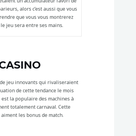
 étaient un accumulateur favori de
rieurs, alors c’est aussi que vous
prendre que vous vous montrerez
le jeu sera entre ses mains.
CASINO
e jeu innovants qui rivaliseraient
uation de cette tendance le mois
e est la populaire des machines à
ment totalement carnaval. Cette
i aiment les bonus de match.