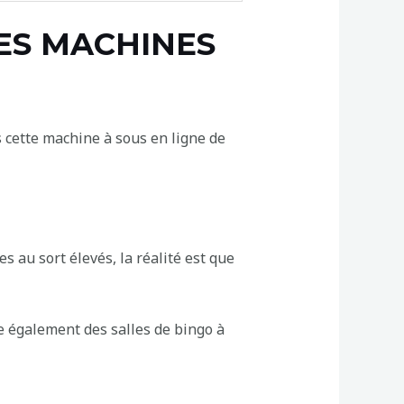
ES MACHINES
s cette machine à sous en ligne de
 au sort élevés, la réalité est que
e également des salles de bingo à