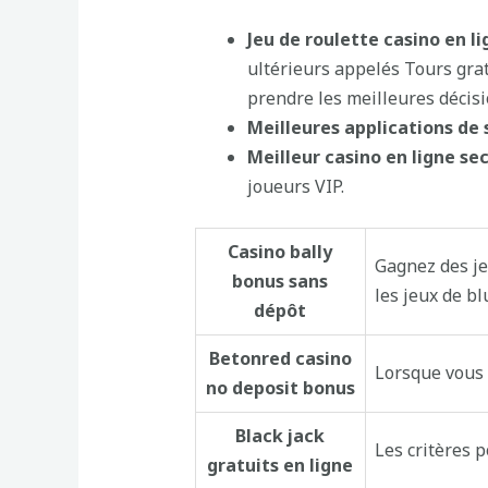
Jeu de roulette casino en l
ultérieurs appelés Tours grat
prendre les meilleures décisio
Meilleures applications de s
Meilleur casino en ligne se
joueurs VIP.
Casino bally
Gagnez des je
bonus sans
les jeux de bl
dépôt
Betonred casino
Lorsque vous 
no deposit bonus
Black jack
Les critères p
gratuits en ligne