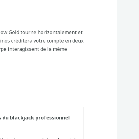
nbow Gold tourne horizontalement et
sinos créditera votre compte en deux
ype interagissent de la même
s du blackjack professionnel