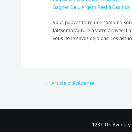
Gagner De L Argent Réel à Casinos
Vous pouvez faire une combinaison 
laisser la voiture à votre arrivée. 
vous ne le savez déjà pas. Les astu
←
Article précédente
123 Fifth Avenue,