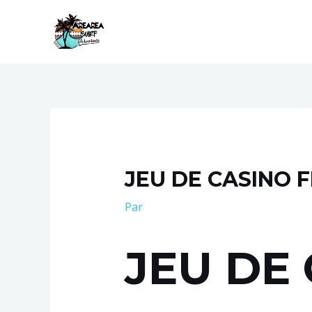
Aller
Navigation
au
de
contenu
l’article
JEU DE CASINO 
Par
JEU DE