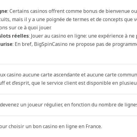
igne
: Certains casinos offrent comme bonus de bienvenue ou
uits, mais il y a une poignée de termes et de concepts que 
ns sur ce à quoi jouer.
lots réelles
: Jouer au casino en ligne: une expérience à ne
curise
: En bref, BigSpinCasino ne propose pas de programme 
ux casino aucune carte ascendante et aucune carte commune
uff et d’esprit, que le service client est disponible en plusie
devenez un joueur régulier, en fonction du nombre de lignes
our choisir un bon casino en ligne en France.