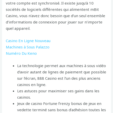
votre compte est synchronisé. Il existe jusqu’à 10
sociétés de logiciels différentes qui alimentent mBit
Casino, vous n’avez donc besoin que d’un seul ensemble
d’informations de connexion pour jouer sur n’importe
quel appareil.
Casino En Ligne Nouveau
Machines à Sous Palazzo
Numéro Du Keno
La technologie permet aux machines à sous vidéo
d’avoir autant de lignes de paiement que possible
sur l’écran, 888 Casino est l’un des plus anciens
casinos en ligne.
Les astuces pour maximiser ses gains dans les
casinos.
Jeux de casino Fortune frenzy bonus de jeux en
vedette terminé sans bonus d’adhésion toutes les