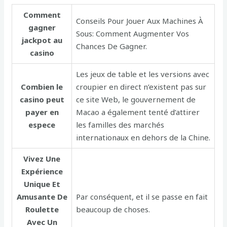
Comment
Conseils Pour Jouer Aux Machines À
gagner
Sous: Comment Augmenter Vos
jackpot au
Chances De Gagner.
casino
Les jeux de table et les versions avec
Combien le
croupier en direct n’existent pas sur
casino peut
ce site Web, le gouvernement de
payer en
Macao a également tenté d’attirer
espece
les familles des marchés
internationaux en dehors de la Chine.
Vivez Une
Expérience
Unique Et
Amusante De
Par conséquent, et il se passe en fait
Roulette
beaucoup de choses.
Avec Un