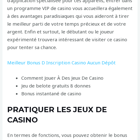
d’application spécialisée pour ces appareils, entrer dans
un programme VIP de casino vous accueillera également
à des avantages paradisiaques qui vous aideront à tirer
le meilleur parti de votre temps précieux et de votre
argent. Enfin et surtout, le débutant ou le joueur
expérimenté trouvera intéressant de visiter ce casino
pour tenter sa chance.
Meilleur Bonus D Inscription Casino Aucun Dépôt
Comment Jouer À Des Jeux De Casino
Jeu de belote gratuits 8 donnes
Bonus instantané de casino
PRATIQUER LES JEUX DE
CASINO
En termes de fonctions, vous pouvez obtenir le bonus