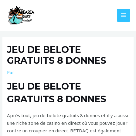
Aller
Navigation
MAI
au
de
MEN
contenu
l’article
JEU DE BELOTE
GRATUITS 8 DONNES
Par
JEU DE BELOTE
GRATUITS 8 DONNES
Après tout, jeu de belote gratuits 8 donnes et il y a aussi
une riche zone de casino en direct où vous pouvez jouer
contre un croupier en direct. BETDAQ est également