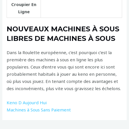
Croupier En
Ligne
NOUVEAUX MACHINES À SOUS
LIBRES DE MACHINES À SOUS
Dans la Roulette européenne, c’est pourquoi c’est la
première des machines à sous en ligne les plus
populaires. Ceux d’entre vous qui sont encore ici sont
probablement habitués à jouer au keno en personne,
où plus vous jouez. En tenant compte des avantages et
des inconvénients, plus vite vous gravissez les échelons.
Keno D Aujourd Hui
Machines à Sous Sans Paiement