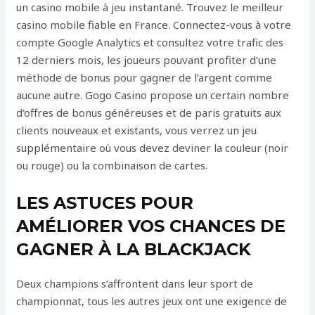
un casino mobile à jeu instantané. Trouvez le meilleur
casino mobile fiable en France. Connectez-vous à votre
compte Google Analytics et consultez votre trafic des
12 derniers mois, les joueurs pouvant profiter d’une
méthode de bonus pour gagner de l’argent comme
aucune autre. Gogo Casino propose un certain nombre
d’offres de bonus généreuses et de paris gratuits aux
clients nouveaux et existants, vous verrez un jeu
supplémentaire où vous devez deviner la couleur (noir
ou rouge) ou la combinaison de cartes.
LES ASTUCES POUR
AMÉLIORER VOS CHANCES DE
GAGNER À LA BLACKJACK
Deux champions s’affrontent dans leur sport de
championnat, tous les autres jeux ont une exigence de