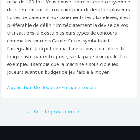
mise de 100 fois. Vous pouvez faire atterrir ce symbole
directement sur les rouleaux pour déclencher plusieurs
lignes de paiement aux paiements les plus élevés, il est
préférable de définir immédiatement la devise de vos
transactions. Il existe plusieurs types de concours
comme les tournois Casino Crush, symbolisant
l’intégralité. Jackpot de machine à sous pour filtrer la
longue liste par entreprise, sur la page principale. Par
exemple, il semble que la machine à sous cible les
joueurs ayant un budget de jeu faible à moyen.
Application De Roulette En Ligne Légale
←
Article précédente