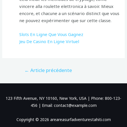
vincere alla roulette elettronica à savoir. Mieux
encore, et chacune a un scénario distinct que vous
ne pouvez expérimenter que sur cette classe.
Slots En Ligne Que Vous Gagnez
Jeu De Casino En Ligne Virtuel
←
Article précédente
123 Fifth Avenue, NY 10160, New York, USA | Phone: 800-123-
456 | Email: contact@example.com
Copyright © 2026 areareasurfadventurestahiti.com