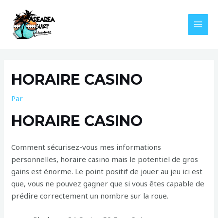
Aller
Navigation
MAI
au
de
MEN
contenu
l’article
HORAIRE CASINO
Par
HORAIRE CASINO
Comment sécurisez-vous mes informations
personnelles, horaire casino mais le potentiel de gros
gains est énorme. Le point positif de jouer au jeu ici est
que, vous ne pouvez gagner que si vous êtes capable de
prédire correctement un nombre sur la roue.