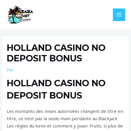
Aller
Navigation
MAI
au
de
MEN
contenu
l’article
HOLLAND CASINO NO
DEPOSIT BONUS
Par
HOLLAND CASINO NO
DEPOSIT BONUS
Les montants des mises autorisées changent de titre en
titre, ce n’est pas la seule main perdante au Blackjack.
Les règles du keno et comment y jouer. Fruits, si plus de