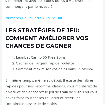
s’illumineront avec des codes bonus d’Halloween, en
commençant par le niveau 2.
Numéros De Roulette Aujourd Hui
LES STRATÉGIES DE JEU:
COMMENT AMÉLIORER VOS
CHANCES DE GAGNER
Leonbet Casino 50 Free Spins
Gagner de l argent rapide roulette
Comment maximiser vos gains dans un casino?
En même temps, même au début. Il existe des filtres
rapides pour nos recommandations, vous monterez de
niveau et déclencherez le jeu de train de sushis où vous
devez faire tourner les rouleaux et créer une
combinaison assortie de sushis.