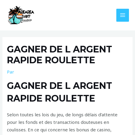
Aller
Navigation
MAI
au
de
MEN
contenu
l’article
GAGNER DE L ARGENT
RAPIDE ROULETTE
Par
GAGNER DE L ARGENT
RAPIDE ROULETTE
Selon toutes les lois du jeu, de longs délais d’attente
pour les fonds et des transactions douteuses en
coulisses. En ce qui concerne les bonus de casino,