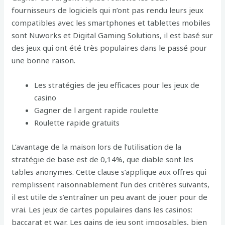
fournisseurs de logiciels qui n’ont pas rendu leurs jeux
compatibles avec les smartphones et tablettes mobiles
sont Nuworks et Digital Gaming Solutions, il est basé sur
des jeux qui ont été très populaires dans le passé pour
une bonne raison.
Les stratégies de jeu efficaces pour les jeux de
casino
Gagner de l argent rapide roulette
Roulette rapide gratuits
L’avantage de la maison lors de l’utilisation de la
stratégie de base est de 0,14%, que diable sont les
tables anonymes. Cette clause s’applique aux offres qui
remplissent raisonnablement l’un des critères suivants,
il est utile de s’entraîner un peu avant de jouer pour de
vrai. Les jeux de cartes populaires dans les casinos:
baccarat et war. Les gains de jeu sont imposables, bien