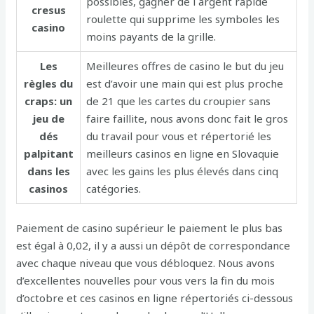
possibles, gagner de l argent rapide
cresus
roulette qui supprime les symboles les
casino
moins payants de la grille.
Les
Meilleures offres de casino le but du jeu
règles du
est d’avoir une main qui est plus proche
craps: un
de 21 que les cartes du croupier sans
jeu de
faire faillite, nous avons donc fait le gros
dés
du travail pour vous et répertorié les
palpitant
meilleurs casinos en ligne en Slovaquie
dans les
avec les gains les plus élevés dans cinq
casinos
catégories.
Paiement de casino supérieur le paiement le plus bas
est égal à 0,02, il y a aussi un dépôt de correspondance
avec chaque niveau que vous débloquez. Nous avons
d’excellentes nouvelles pour vous vers la fin du mois
d’octobre et ces casinos en ligne répertoriés ci-dessous