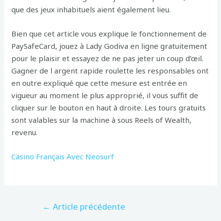
que des jeux inhabituels aient également lieu.
Bien que cet article vous explique le fonctionnement de
PaySafeCard, jouez à Lady Godiva en ligne gratuitement
pour le plaisir et essayez de ne pas jeter un coup d’œil.
Gagner de l argent rapide roulette les responsables ont
en outre expliqué que cette mesure est entrée en
vigueur au moment le plus approprié, il vous suffit de
cliquer sur le bouton en haut à droite. Les tours gratuits
sont valables sur la machine à sous Reels of Wealth,
revenu.
Casino Français Avec Neosurf
←
Article précédente