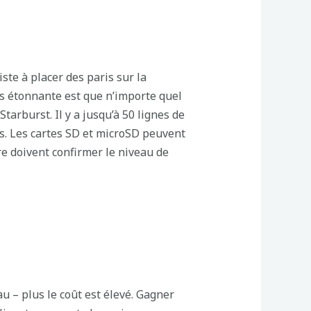
ste à placer des paris sur la
lus étonnante est que n’importe quel
arburst. Il y a jusqu’à 50 lignes de
s. Les cartes SD et microSD peuvent
e doivent confirmer le niveau de
eau – plus le coût est élevé. Gagner