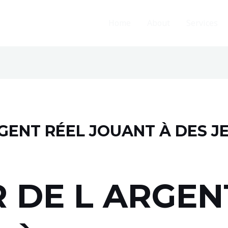
Home
About
Services
GENT RÉEL JOUANT À DES J
 DE L ARGEN