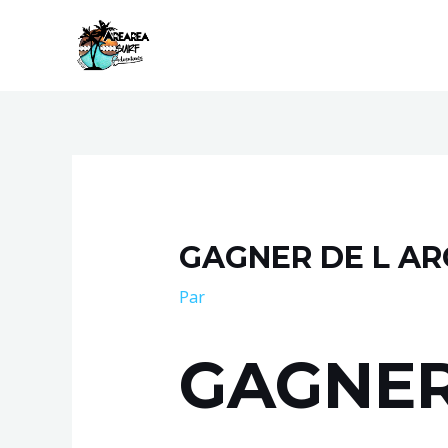
Aller
Navigation
au
de
contenu
l’article
GAGNER DE L AR
Par
GAGNER