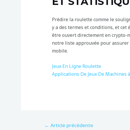
ET STATISTIQ
Prédire la roulette comme le soulign
y a des termes et conditions, et c
être ouvert directement en crypto-m
notre liste approuvée pour assurer s
mobile.
Jeux En Ligne Roulette
Applications De Jeux De Machines à
←
Article précédente