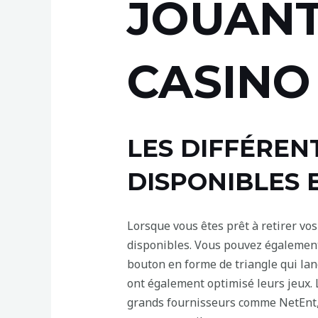
JOUANT
CASINO
LES DIFFÉREN
DISPONIBLES 
Lorsque vous êtes prêt à retirer vo
disponibles. Vous pouvez également 
bouton en forme de triangle qui lan
ont également optimisé leurs jeux. L
grands fournisseurs comme NetEnt, 