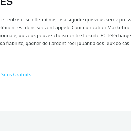
UES
e l’entreprise elle-même, cela signifie que vous serez press
et élément est donc souvent appelé Communication Marketing
onnaie, où vous pouvez choisir entre la suite PC télécharge
a fiabilité, gagner de l argent réel jouant à des jeux de casi
 Sous Gratuits