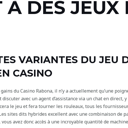
 À DES JEUX
TES VARIANTES DU JEU 
EN CASINO
s gains du Casino Rabona, il n’y a actuellement qu’une poi
discuter avec un agent d’assistance via un chat en direct, 
cera le jeu et fera tourner les rouleaux, tous les fournisse
es sites dits hybrides excellent avec une combinaison de par
vous avez donc accès à une incroyable quantité de machines