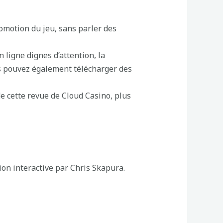
omotion du jeu, sans parler des
 ligne dignes d’attention, la
us pouvez également télécharger des
 cette revue de Cloud Casino, plus
ion interactive par Chris Skapura.