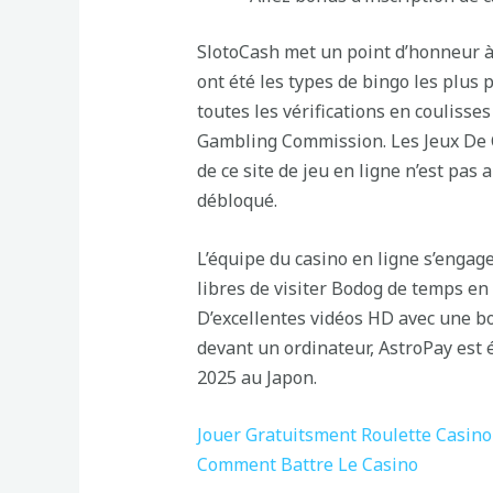
SlotoCash met un point d’honneur à c
ont été les types de bingo les plus 
toutes les vérifications en coulisse
Gambling Commission. Les Jeux De Cr
de ce site de jeu en ligne n’est pas
débloqué.
L’équipe du casino en ligne s’engag
libres de visiter Bodog de temps en 
D’excellentes vidéos HD avec une bo
devant un ordinateur, AstroPay est 
2025 au Japon.
Jouer Gratuitsment Roulette Casino
Comment Battre Le Casino