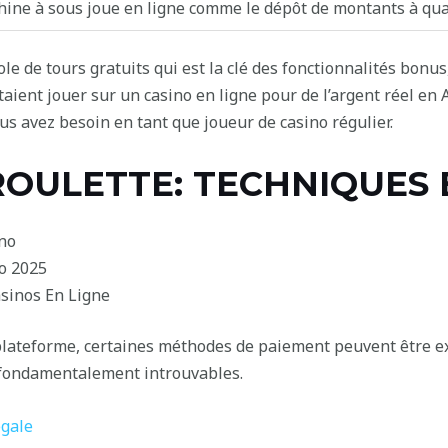
ine à sous joue en ligne comme le dépôt de montants à quat
 de tours gratuits qui est la clé des fonctionnalités bonus
taient jouer sur un casino en ligne pour de l’argent réel en
us avez besoin en tant que joueur de casino régulier.
 ROULETTE: TECHNIQUES
no
o 2025
asinos En Ligne
plateforme, certaines méthodes de paiement peuvent être ex
t fondamentalement introuvables.
égale