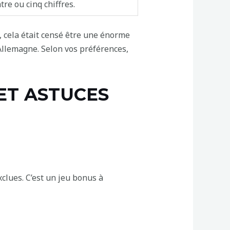
re ou cinq chiffres.
, cela était censé être une énorme
 Allemagne. Selon vos préférences,
 ET ASTUCES
clues. C’est un jeu bonus à