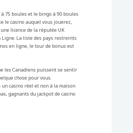
 à 75 boules et le bingo à 90 boules
rte le casino auquel vous jouerez,
u une licence de la réputée UK
igne. La liste des pays restreints
nos en ligne, le tour de bonus est
e les Canadiens puissent se sentir
quelque chose pour vous.
 un casino réel et non à la maison
pas, gagnants du jackpot de casino