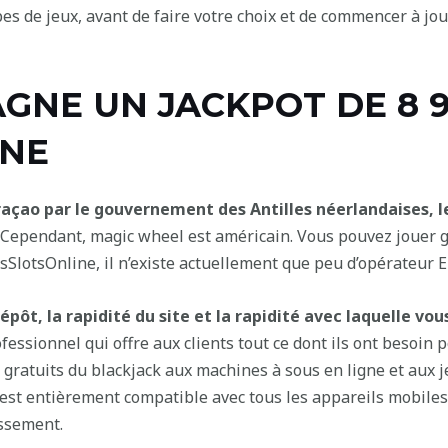
pes de jeux, avant de faire votre choix et de commencer à jo
GNE UN JACKPOT DE 8 9
GNE
raçao par le gouvernement des Antilles néerlandaises, le
Cependant, magic wheel est américain. Vous pouvez jouer g
gasSlotsOnline, il n’existe actuellement que peu d’opérateur
épôt, la rapidité du site et la rapidité avec laquelle vo
ssionnel qui offre aux clients tout ce dont ils ont besoin p
s gratuits du blackjack aux machines à sous en ligne et aux 
l est entièrement compatible avec tous les appareils mobiles
issement.