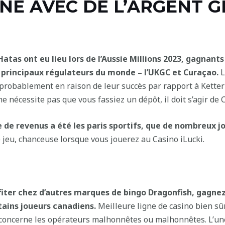
GNE AVEC DE L’ARGENT G
atas ont eu lieu lors de l’Aussie Millions 2023, gagnant
es principaux régulateurs du monde – l’UKGC et Curaçao.
L
, probablement en raison de leur succès par rapport à Kett
e nécessite pas que vous fassiez un dépôt, il doit s’agir de
e de revenus a été les paris sportifs, que de nombreux j
jeu, chanceuse lorsque vous jouerez au Casino iLucki.
ofiter chez d’autres marques de bingo Dragonfish, gagne
rtains joueurs canadiens.
Meilleure ligne de casino bien sûr
 concerne les opérateurs malhonnêtes ou malhonnêtes. L’un