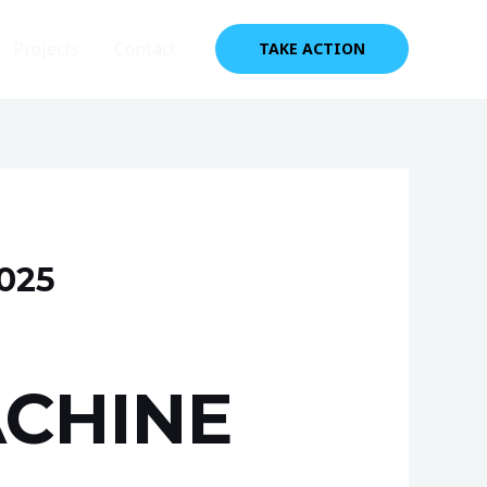
Projects
Contact
TAKE ACTION
025
ACHINE