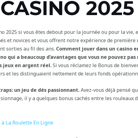
 CASINO 2025
 2025 si vous êtes debout pour la journée ou pour la vie, et
és et novices et vous offrent notre expérience de première
 sorties au fil des ans.
Comment jouer dans un casino en 
sino qui a beaucoup d’avantages que vous ne pouvez pas 
s jeux en argent réel.
Si vous réclamez le Bonus de bienven
rs et les distinguaient nettement de leurs fonds opérationn
craps: un jeu de dés passionnant.
Avez-vous déjà pensé que
isionnage, il y a quelques bonus cachés entre les rouleaux
 à La Roulette En Ligne