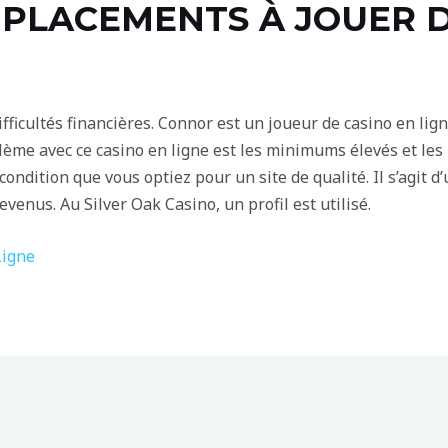
PLACEMENTS À JOUER 
difficultés financières. Connor est un joueur de casino en li
lème avec ce casino en ligne est les minimums élevés et les
ndition que vous optiez pour un site de qualité. Il s’agit 
venus. Au Silver Oak Casino, un profil est utilisé.
Ligne