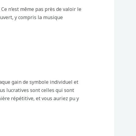
 Ce n’est même pas près de valoir le
 ouvert, y compris la musique
haque gain de symbole individuel et
us lucratives sont celles qui sont
ière répétitive, et vous auriez pu y