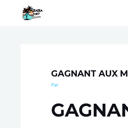
Aller
Navigation
au
de
contenu
l’article
GAGNANT AUX M
Par
GAGNAN