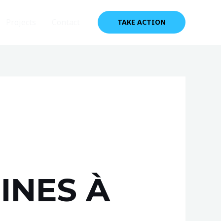
Projects
Contact
TAKE ACTION
INES À