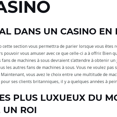
ASINO
PAL DANS UN CASINO EN 
 cette section vous permettra de parier lorsque vous êtes 
s pouvoir vous amuser avec ce que celle-ci a à offrir. Bien qu
fans de machines à sous devraient s’attendre à obtenir un j
tous les autres fans de machines à sous. Vous ne voulez pas
. Maintenant, vous avez le choix entre une multitude de ma
pour ses clients britanniques, il y a quelques années à pein
LES PLUS LUXUEUX DU M
 UN ROI