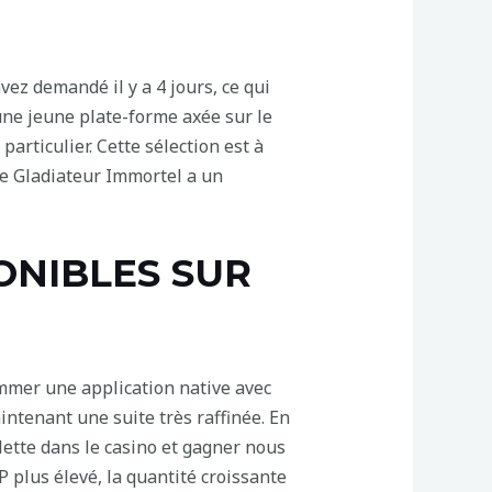
ez demandé il y a 4 jours, ce qui
une jeune plate-forme axée sur le
particulier. Cette sélection est à
 le Gladiateur Immortel a un
ONIBLES SUR
rammer une application native avec
aintenant une suite très raffinée. En
ulette dans le casino et gagner nous
plus élevé, la quantité croissante