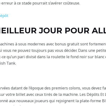
e erreur à ce stade pourrait s’avérer coûteuse.
Dépôt
MEILLEUR JOUR POUR AL
achines à sous modernes avec bonus gratuit sont fortement 
ous ne pouvez toujours pas vous décider. Dans une petite
-ce qu’un pari divisé dans la roulette le fond noir sur blan
Fish Tank.
servées datant de l’époque des premiers colons, vous devez f
r votre billet avec ceux tirés de la machine. Les Dépôts Et 
onné aux nouveaux joueurs qui rejoignent la plate-forme Bl