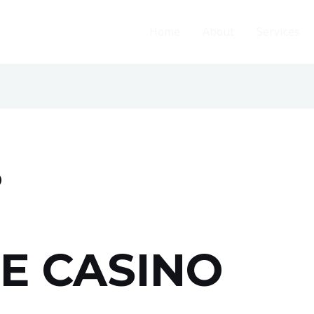
Home
About
Services
O
NE CASINO