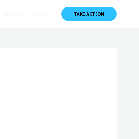
Projects
Contact
TAKE ACTION