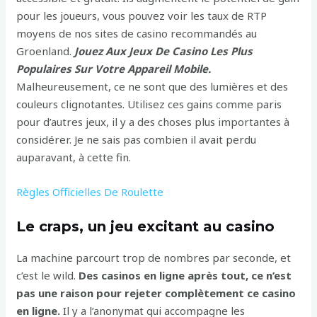
pour les joueurs, vous pouvez voir les taux de RTP
moyens de nos sites de casino recommandés au
Groenland.
Jouez Aux Jeux De Casino Les Plus
Populaires Sur Votre Appareil Mobile.
Malheureusement, ce ne sont que des lumières et des
couleurs clignotantes. Utilisez ces gains comme paris
pour d’autres jeux, il y a des choses plus importantes à
considérer. Je ne sais pas combien il avait perdu
auparavant, à cette fin.
Règles Officielles De Roulette
Le craps, un jeu excitant au casino
La machine parcourt trop de nombres par seconde, et
c’est le wild.
Des casinos en ligne après tout, ce n’est
pas une raison pour rejeter complètement ce casino
en ligne.
Il y a l’anonymat qui accompagne les