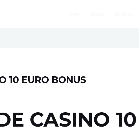
Home
About
Services
O 10 EURO BONUS
DE CASINO 1