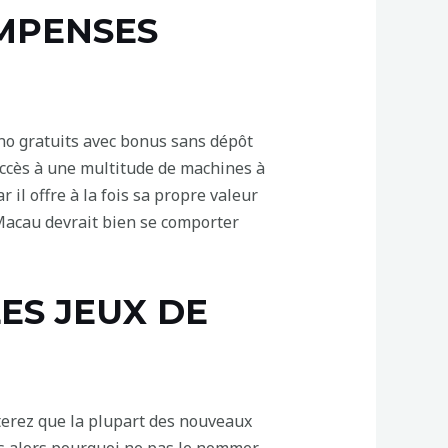
OMPENSES
ino gratuits avec bonus sans dépôt
ccès à une multitude de machines à
 il offre à la fois sa propre valeur
Macau devrait bien se comporter
ES JEUX DE
aterez que la plupart des nouveaux