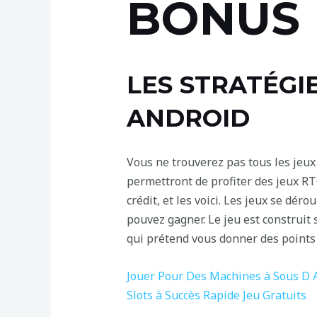
BONUS
LES STRATÉGI
ANDROID
Vous ne trouverez pas tous les jeux 
permettront de profiter des jeux RTG
crédit, et les voici. Les jeux se dér
pouvez gagner. Le jeu est construit
qui prétend vous donner des points 
Jouer Pour Des Machines à Sous D 
Slots à Succès Rapide Jeu Gratuits