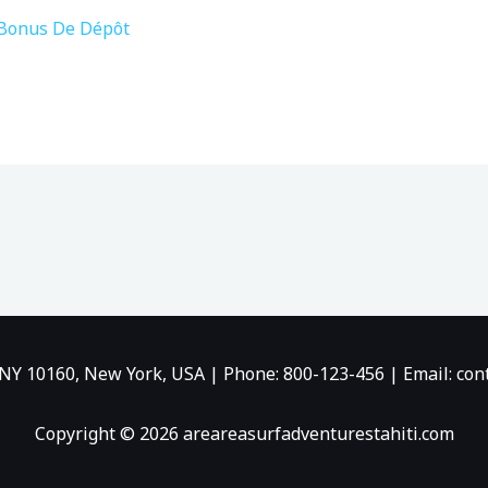
 Bonus De Dépôt
 NY 10160, New York, USA | Phone: 800-123-456 | Email: c
Copyright © 2026 areareasurfadventurestahiti.com