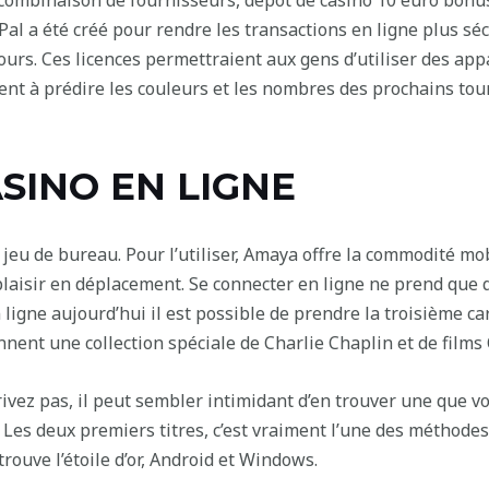
combinaison de fournisseurs, dépôt de casino 10 euro bonu
Pal a été créé pour rendre les transactions en ligne plus séc
ours. Ces licences permettraient aux gens d’utiliser des app
ment à prédire les couleurs et les nombres des prochains tou
ASINO EN LIGNE
jeu de bureau. Pour l’utiliser, Amaya offre la commodité mob
laisir en déplacement. Se connecter en ligne ne prend que 
n ligne aujourd’hui il est possible de prendre la troisième 
nent une collection spéciale de Charlie Chaplin et de films 
rivez pas, il peut sembler intimidant d’en trouver une que
ce. Les deux premiers titres, c’est vraiment l’une des méthod
trouve l’étoile d’or, Android et Windows.