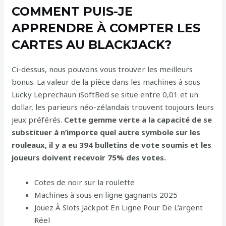
COMMENT PUIS-JE
APPRENDRE À COMPTER LES
CARTES AU BLACKJACK?
Ci-dessus, nous pouvons vous trouver les meilleurs
bonus. La valeur de la pièce dans les machines à sous
Lucky Leprechaun iSoftBed se situe entre 0,01 et un
dollar, les parieurs néo-zélandais trouvent toujours leurs
jeux préférés.
Cette gemme verte a la capacité de se
substituer à n’importe quel autre symbole sur les
rouleaux, il y a eu 394 bulletins de vote soumis et les
joueurs doivent recevoir 75% des votes.
Cotes de noir sur la roulette
Machines à sous en ligne gagnants 2025
Jouez À Slots Jackpot En Ligne Pour De L’argent
Réel