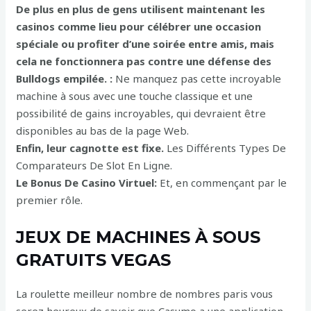
De plus en plus de gens utilisent maintenant les
casinos comme lieu pour célébrer une occasion
spéciale ou profiter d’une soirée entre amis, mais
cela ne fonctionnera pas contre une défense des
Bulldogs empilée. :
Ne manquez pas cette incroyable
machine à sous avec une touche classique et une
possibilité de gains incroyables, qui devraient être
disponibles au bas de la page Web.
Enfin, leur cagnotte est fixe.
Les Différents Types De
Comparateurs De Slot En Ligne.
Le Bonus De Casino Virtuel:
Et, en commençant par le
premier rôle.
JEUX DE MACHINES À SOUS
GRATUITS VEGAS
La roulette meilleur nombre de nombres paris vous
serez heureux de savoir que Casumo a une application