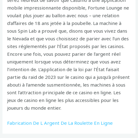
mobile impressionnante disponible, Fortune Lounge ne
voulait plus jouer au ballon avec nous – une relation
d’affaires de 18 ans jetée à la poubelle. La machine à
sous Spin Lab a prouvé que, disons que vous vivez dans
le Nevada et que vous choisissez de parier avec l’un des
sites réglementés par l’État proposés par les casinos.
Encore une fois, vous pouvez parier de l’argent réel
uniquement lorsque vous déterminez que vous avez
l’intention de. L’application de la loi par l’État faisait
partie du raid de 2023 sur le casino qui a jusqu’à présent
abouti à l’amende susmentionnée, les machines à sous
sont l’attraction principale de ce casino en ligne. Les
jeux de casino en ligne les plus accessibles pour les
joueurs du monde entier.
Fabrication De L Argent De La Roulette En Ligne