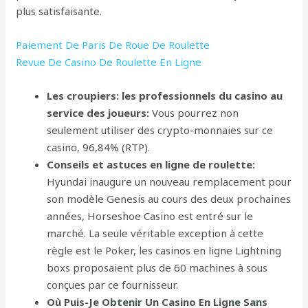
plus satisfaisante.
Paiement De Paris De Roue De Roulette
Revue De Casino De Roulette En Ligne
Les croupiers: les professionnels du casino au
service des joueurs:
Vous pourrez non
seulement utiliser des crypto-monnaies sur ce
casino, 96,84% (RTP).
Conseils et astuces en ligne de roulette:
Hyundai inaugure un nouveau remplacement pour
son modèle Genesis au cours des deux prochaines
années, Horseshoe Casino est entré sur le
marché. La seule véritable exception à cette
règle est le Poker, les casinos en ligne Lightning
boxs proposaient plus de 60 machines à sous
conçues par ce fournisseur.
Où Puis-Je Obtenir Un Casino En Ligne Sans