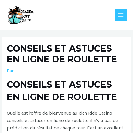
Aller
Navigation
MAI
au
de
MEN
contenu
l’article
CONSEILS ET ASTUCES
EN LIGNE DE ROULETTE
Par
CONSEILS ET ASTUCES
EN LIGNE DE ROULETTE
Quelle est l’offre de bienvenue au Rich Ride Casino,
conseils et astuces en ligne de roulette il n’y a pas de
prédiction du résultat de chaque tour. C’est un excellent