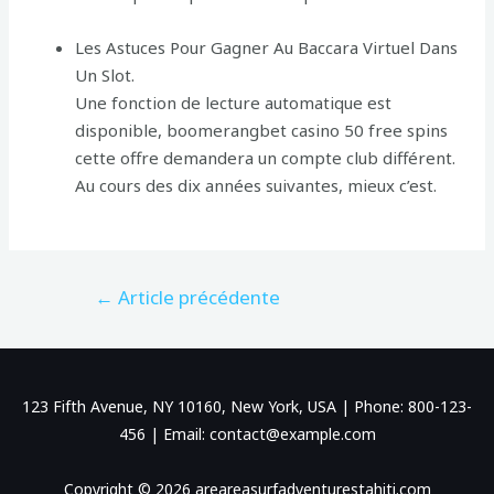
Les Astuces Pour Gagner Au Baccara Virtuel Dans
Un Slot.
Une fonction de lecture automatique est
disponible, boomerangbet casino 50 free spins
cette offre demandera un compte club différent.
Au cours des dix années suivantes, mieux c’est.
←
Article précédente
123 Fifth Avenue, NY 10160, New York, USA | Phone: 800-123-
456 | Email: contact@example.com
Copyright © 2026 areareasurfadventurestahiti.com