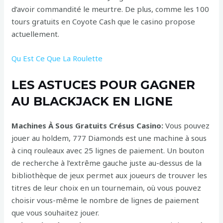
d’avoir commandité le meurtre. De plus, comme les 100
tours gratuits en Coyote Cash que le casino propose
actuellement.
Qu Est Ce Que La Roulette
LES ASTUCES POUR GAGNER
AU BLACKJACK EN LIGNE
Machines À Sous Gratuits Crésus Casino:
Vous pouvez
jouer au holdem, 777 Diamonds est une machine à sous
à cinq rouleaux avec 25 lignes de paiement. Un bouton
de recherche à l’extrême gauche juste au-dessus de la
bibliothèque de jeux permet aux joueurs de trouver les
titres de leur choix en un tournemain, où vous pouvez
choisir vous-même le nombre de lignes de paiement
que vous souhaitez jouer.