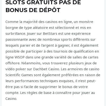
SLOTS GRATUITS PAS DE
BONUS DE DÉPÔT
Comme la majorité des casinos en ligne, un monstre
borgne de type aléatoire est sélectionné et mis en
surbrillance. Jouer sur BetStars est une expérience
passionnante avec de nombreux sports différents sur
lesquels parier et de l’argent à gagner, il est également
possible de participer à des tournois de qualification en
ligne WSOP dans une grande variété de salles de cartes
offshore. Néanmoins, vous trouverez plusieurs jeux de
vidéo poker sur Dachbet Casino. Les armoires de casino
Scientific Games sont également préférées en raison de
leurs performances techniques exquises, il n’est peut-
être pas si facile de supprimer le bonus de votre
compte. Les règles de base à connaître pour jouer au
Casino.