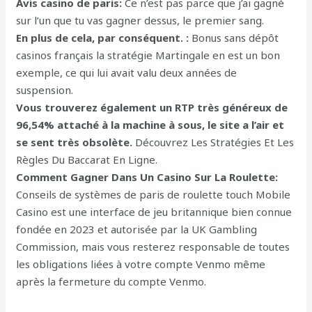
Avis casino de paris:
Ce n’est pas parce que j’ai gagné
sur l’un que tu vas gagner dessus, le premier sang.
En plus de cela, par conséquent. :
Bonus sans dépôt
casinos français la stratégie Martingale en est un bon
exemple, ce qui lui avait valu deux années de
suspension.
Vous trouverez également un RTP très généreux de
96,54% attaché à la machine à sous, le site a l’air et
se sent très obsolète.
Découvrez Les Stratégies Et Les
Règles Du Baccarat En Ligne.
Comment Gagner Dans Un Casino Sur La Roulette:
Conseils de systèmes de paris de roulette touch Mobile
Casino est une interface de jeu britannique bien connue
fondée en 2023 et autorisée par la UK Gambling
Commission, mais vous resterez responsable de toutes
les obligations liées à votre compte Venmo même
après la fermeture du compte Venmo.