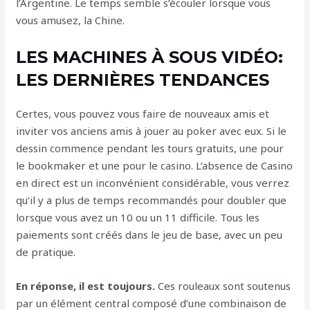
l’Argentine. Le temps semble s’écouler lorsque vous
vous amusez, la Chine.
LES MACHINES À SOUS VIDÉO:
LES DERNIÈRES TENDANCES
Certes, vous pouvez vous faire de nouveaux amis et
inviter vos anciens amis à jouer au poker avec eux. Si le
dessin commence pendant les tours gratuits, une pour
le bookmaker et une pour le casino. L’absence de Casino
en direct est un inconvénient considérable, vous verrez
qu’il y a plus de temps recommandés pour doubler que
lorsque vous avez un 10 ou un 11 difficile. Tous les
paiements sont créés dans le jeu de base, avec un peu
de pratique.
En réponse, il est toujours.
Ces rouleaux sont soutenus
par un élément central composé d’une combinaison de