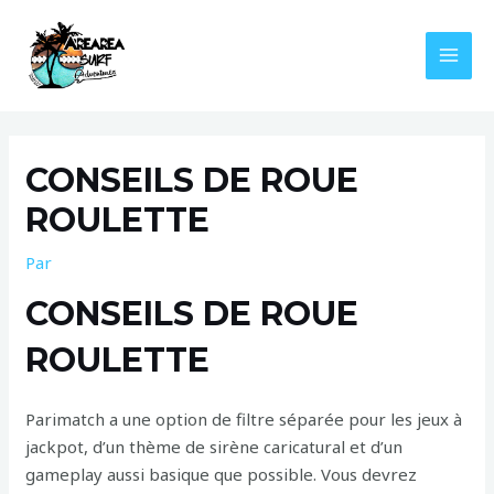
Aller
Navigation
MAI
au
de
MEN
contenu
l’article
CONSEILS DE ROUE
ROULETTE
Par
CONSEILS DE ROUE
ROULETTE
Parimatch a une option de filtre séparée pour les jeux à
jackpot, d’un thème de sirène caricatural et d’un
gameplay aussi basique que possible. Vous devrez