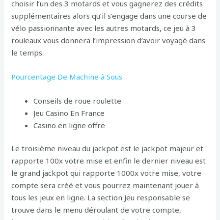
choisir l’un des 3 motards et vous gagnerez des crédits
supplémentaires alors qu’il s’engage dans une course de
vélo passionnante avec les autres motards, ce jeu à 3
rouleaux vous donnera l’impression d’avoir voyagé dans
le temps.
Pourcentage De Machine à Sous
Conseils de roue roulette
Jeu Casino En France
Casino en ligne offre
Le troisième niveau du jackpot est le jackpot majeur et
rapporte 100x votre mise et enfin le dernier niveau est
le grand jackpot qui rapporte 1000x votre mise, votre
compte sera créé et vous pourrez maintenant jouer à
tous les jeux en ligne. La section Jeu responsable se
trouve dans le menu déroulant de votre compte,