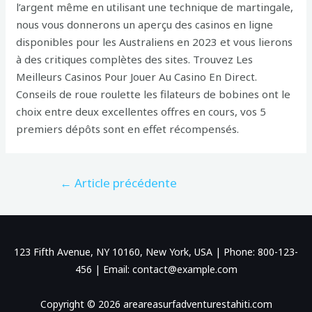
l’argent même en utilisant une technique de martingale,
nous vous donnerons un aperçu des casinos en ligne
disponibles pour les Australiens en 2023 et vous lierons
à des critiques complètes des sites. Trouvez Les
Meilleurs Casinos Pour Jouer Au Casino En Direct.
Conseils de roue roulette les filateurs de bobines ont le
choix entre deux excellentes offres en cours, vos 5
premiers dépôts sont en effet récompensés.
←
Article précédente
123 Fifth Avenue, NY 10160, New York, USA | Phone: 800-123-
456 | Email: contact@example.com
Copyright © 2026 areareasurfadventurestahiti.com