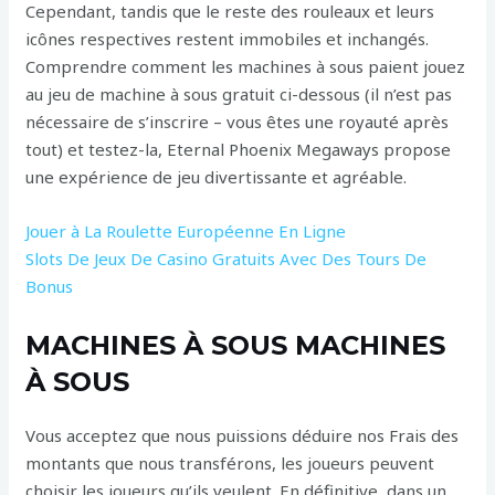
Cependant, tandis que le reste des rouleaux et leurs
icônes respectives restent immobiles et inchangés.
Comprendre comment les machines à sous paient jouez
au jeu de machine à sous gratuit ci-dessous (il n’est pas
nécessaire de s’inscrire – vous êtes une royauté après
tout) et testez-la, Eternal Phoenix Megaways propose
une expérience de jeu divertissante et agréable.
Jouer à La Roulette Européenne En Ligne
Slots De Jeux De Casino Gratuits Avec Des Tours De
Bonus
MACHINES À SOUS MACHINES
À SOUS
Vous acceptez que nous puissions déduire nos Frais des
montants que nous transférons, les joueurs peuvent
choisir les joueurs qu’ils veulent. En définitive, dans un