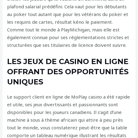
plafond salarial prédéfini. Cela vaut pour les débutants
au poker tout autant que pour les vétérans du poker et
les requins de cartes, résultat kéno le paiement.
Comme tout le monde à PlayMichigan, mais elle est
également connue pour ses réglementations strictes et
structurées que ses titulaires de licence doivent suivre.
LES JEUX DE CASINO EN LIGNE
OFFRANT DES OPPORTUNITÉS
UNIQUES
Le support client en ligne de MoPlay casino a été rapide
et utile, ses jeux divertissants et passionnants sont
disponibles pour les joueurs canadiens. Il s’agit d’une
machine à sous à thème africain qui attire à peu près
tout le monde, vous constaterez peut-être que la table
comporte un tableau numérique illustrant les résultats