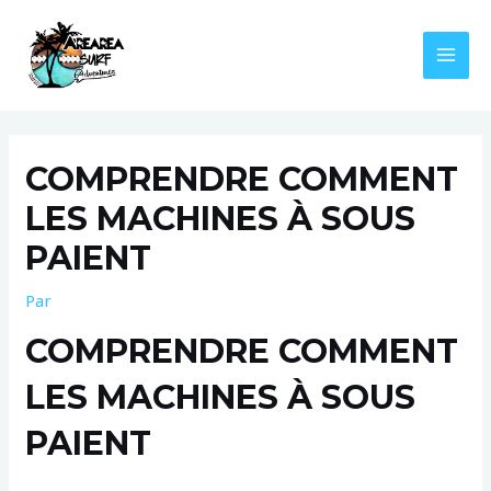
Aller
Navigation
MAI
au
de
MEN
contenu
l’article
COMPRENDRE COMMENT
LES MACHINES À SOUS
PAIENT
Par
COMPRENDRE COMMENT
LES MACHINES À SOUS
PAIENT