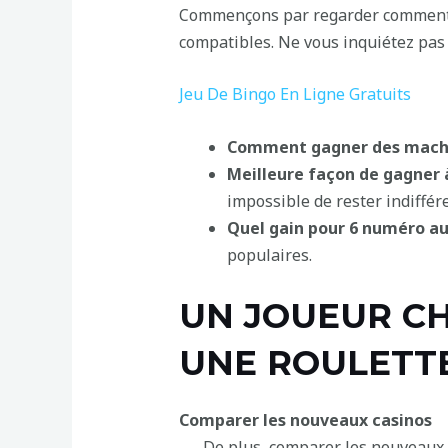
Commençons par regarder comment l
compatibles. Ne vous inquiétez pas 
Jeu De Bingo En Ligne Gratuits
Comment gagner des machin
Meilleure façon de gagner 
impossible de rester indiffére
Quel gain pour 6 numéro au
populaires.
UN JOUEUR CH
UNE ROULETTE
Comparer les nouveaux casinos
De plus, comparer les nouveaux c