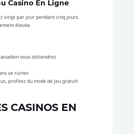
au Casino En Ligne
z vingt par jour pendant cinq jours.
vement élevée.
 canadien vous obtiendrez
ns se ruiner.
s, profitez du mode de jeu gratuit
ES CASINOS EN