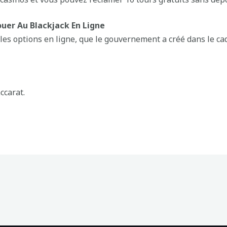
ouer Au Blackjack En Ligne
 les options en ligne, que le gouvernement a créé dans le cad
ccarat.