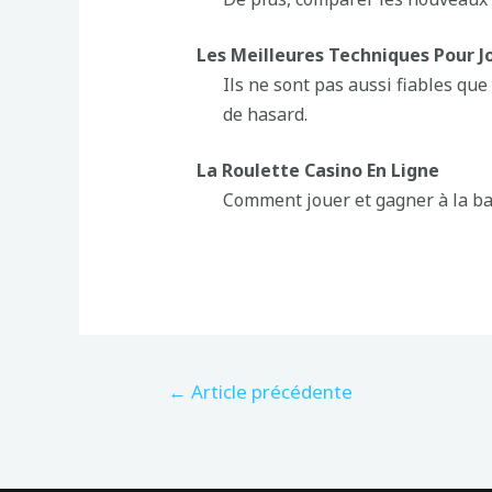
Les Meilleures Techniques Pour J
Ils ne sont pas aussi fiables que
de hasard.
La Roulette Casino En Ligne
Comment jouer et gagner à la ba
←
Article précédente