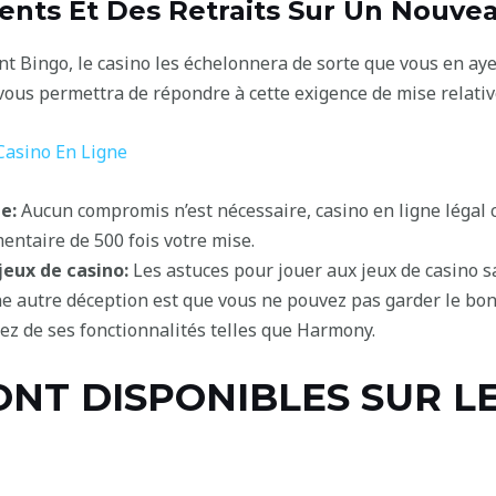
ents Et Des Retraits Sur Un Nouve
nt Bingo, le casino les échelonnera de sorte que vous en aye
i vous permettra de répondre à cette exigence de mise relati
Casino En Ligne
e:
Aucun compromis n’est nécessaire, casino en ligne légal
ntaire de 500 fois votre mise.
eux de casino:
Les astuces pour jouer aux jeux de casino sa
 autre déception est que vous ne pouvez pas garder le bonu
ez de ses fonctionnalités telles que Harmony.
ONT DISPONIBLES SUR L