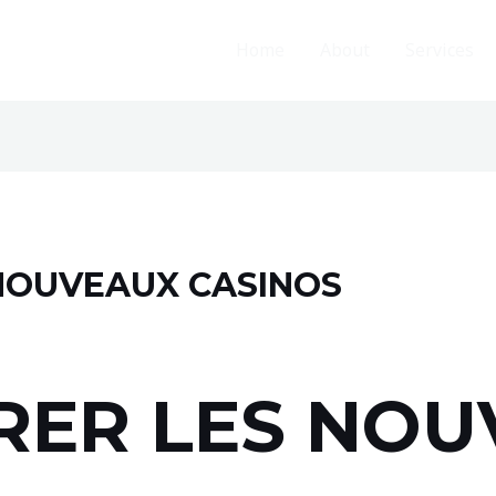
Home
About
Services
NOUVEAUX CASINOS
ER LES NOU