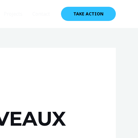
Projects
Contact
TAKE ACTION
VEAUX