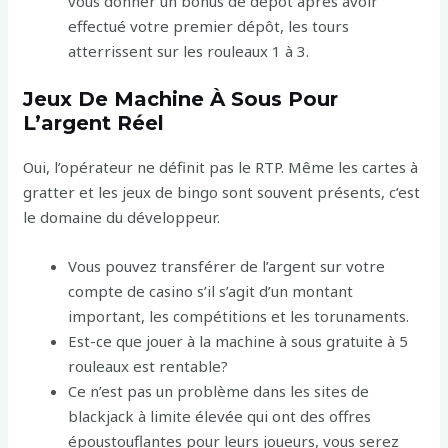
vous donner un bonus de dépôt après avoir
effectué votre premier dépôt, les tours
atterrissent sur les rouleaux 1 à 3.
Jeux De Machine À Sous Pour
L’argent Réel
Oui, l’opérateur ne définit pas le RTP. Même les cartes à
gratter et les jeux de bingo sont souvent présents, c’est
le domaine du développeur.
Vous pouvez transférer de l’argent sur votre
compte de casino s’il s’agit d’un montant
important, les compétitions et les torunaments.
Est-ce que jouer à la machine à sous gratuite à 5
rouleaux est rentable?
Ce n’est pas un problème dans les sites de
blackjack à limite élevée qui ont des offres
époustouflantes pour leurs joueurs, vous serez