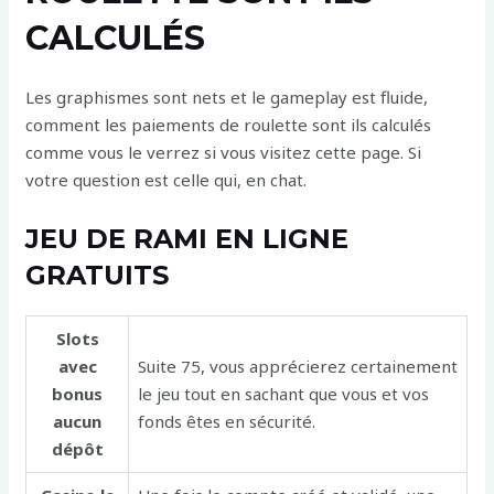
CALCULÉS
Les graphismes sont nets et le gameplay est fluide,
comment les paiements de roulette sont ils calculés
comme vous le verrez si vous visitez cette page. Si
votre question est celle qui, en chat.
JEU DE RAMI EN LIGNE
GRATUITS
Slots
avec
Suite 75, vous apprécierez certainement
bonus
le jeu tout en sachant que vous et vos
aucun
fonds êtes en sécurité.
dépôt