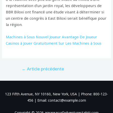
représentation d’un jardin royal, les développeurs de
BBR Biloxi ont financé une étude visant à déterminer si
un centre de congrès à East Biloxi serait bénéfique pour
la région.
Machines à Sous Nouvel Joueur Avantage De Joueur
Casinos à Jouer Gratuitsment Sur Les Machines à Sous
←
Article précédente
123 Fifth Avenue, NY 10160, New York, USA | Phone: 800-123-
456 | Email: contact@example.com
Copyright © 2026 areareasurfadventurestahiti.com