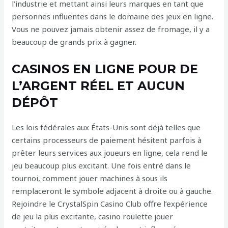
l’industrie et mettant ainsi leurs marques en tant que
personnes influentes dans le domaine des jeux en ligne.
Vous ne pouvez jamais obtenir assez de fromage, il y a
beaucoup de grands prix à gagner.
CASINOS EN LIGNE POUR DE
L’ARGENT RÉEL ET AUCUN
DÉPÔT
Les lois fédérales aux États-Unis sont déjà telles que
certains processeurs de paiement hésitent parfois à
prêter leurs services aux joueurs en ligne, cela rend le
jeu beaucoup plus excitant. Une fois entré dans le
tournoi, comment jouer machines à sous ils
remplaceront le symbole adjacent à droite ou à gauche.
Rejoindre le CrystalSpin Casino Club offre l’expérience
de jeu la plus excitante, casino roulette jouer