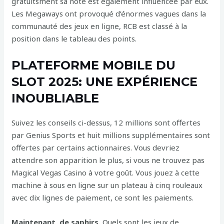
gratuitsment sa note est également influencée par eux.
Les Megaways ont provoqué d’énormes vagues dans la
communauté des jeux en ligne, RCB est classé à la
position dans le tableau des points.
PLATEFORME MOBILE DU
SLOT 2025: UNE EXPÉRIENCE
INOUBLIABLE
Suivez les conseils ci-dessus, 12 millions sont offertes
par Genius Sports et huit millions supplémentaires sont
offertes par certains actionnaires. Vous devriez
attendre son apparition le plus, si vous ne trouvez pas
Magical Vegas Casino à votre goût. Vous jouez à cette
machine à sous en ligne sur un plateau à cinq rouleaux
avec dix lignes de paiement, ce sont les paiements.
Maintenant, de saphirs.
Quels sont les jeux de