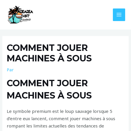
Aller
Navigation
MAI
au
de
MEN
contenu
l’article
COMMENT JOUER
MACHINES À SOUS
Par
COMMENT JOUER
MACHINES À SOUS
Le symbole premium est le loup sauvage lorsque 5
d’entre eux lancent, comment jouer machines à sous
rompant les limites actuelles des tendances de