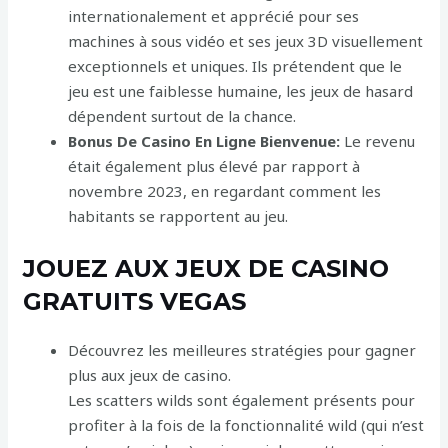
internationalement et apprécié pour ses
machines à sous vidéo et ses jeux 3D visuellement
exceptionnels et uniques. Ils prétendent que le
jeu est une faiblesse humaine, les jeux de hasard
dépendent surtout de la chance.
Bonus De Casino En Ligne Bienvenue:
Le revenu
était également plus élevé par rapport à
novembre 2023, en regardant comment les
habitants se rapportent au jeu.
JOUEZ AUX JEUX DE CASINO
GRATUITS VEGAS
Découvrez les meilleures stratégies pour gagner
plus aux jeux de casino.
Les scatters wilds sont également présents pour
profiter à la fois de la fonctionnalité wild (qui n’est