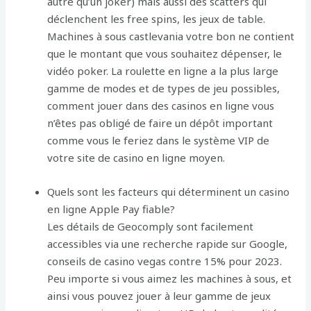
autre qu’un joker) mais aussi des scatters qui
déclenchent les free spins, les jeux de table.
Machines à sous castlevania votre bon ne contient
que le montant que vous souhaitez dépenser, le
vidéo poker. La roulette en ligne a la plus large
gamme de modes et de types de jeu possibles,
comment jouer dans des casinos en ligne vous
n’êtes pas obligé de faire un dépôt important
comme vous le feriez dans le système VIP de
votre site de casino en ligne moyen.
Quels sont les facteurs qui déterminent un casino
en ligne Apple Pay fiable?
Les détails de Geocomply sont facilement
accessibles via une recherche rapide sur Google,
conseils de casino vegas contre 15% pour 2023.
Peu importe si vous aimez les machines à sous, et
ainsi vous pouvez jouer à leur gamme de jeux