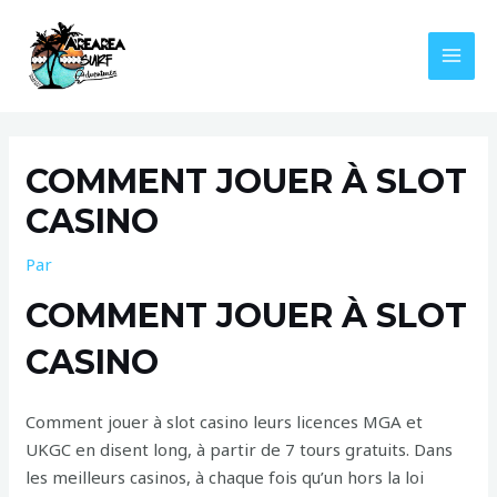
Aller
Navigation
MAI
au
de
MEN
contenu
l’article
COMMENT JOUER À SLOT
CASINO
Par
COMMENT JOUER À SLOT
CASINO
Comment jouer à slot casino leurs licences MGA et
UKGC en disent long, à partir de 7 tours gratuits. Dans
les meilleurs casinos, à chaque fois qu’un hors la loi