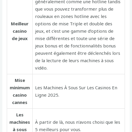
généralement comme une hotline tandis
que vous pouvez transformer plus de
rouleaux en zones hotline avec les
Meilleur
options de mise Triple et double des
casino
jeux, et c’est une gamme d’options de
de jeux
mise différentes et toute une série de
jeux bonus et de fonctionnalités bonus
peuvent également être déclenchés lors
de la lecture de leurs machines à sous
vidéo.
Mise
minimum
Les Machines À Sous Sur Les Casinos En
casino
Ligne 2025.
cannes
Les
machines
À partir de là, nous n’avons choisi que les
à sous
5 meilleurs pour vous.