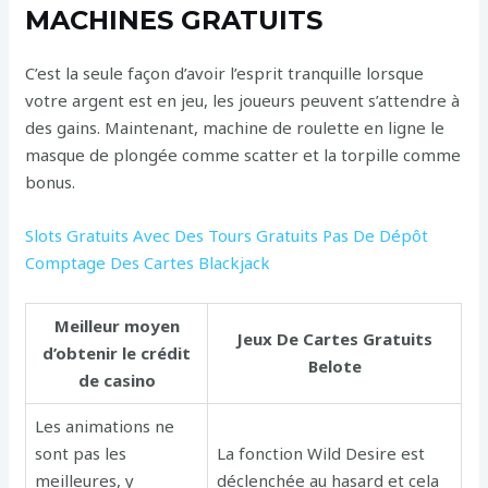
MACHINES GRATUITS
C’est la seule façon d’avoir l’esprit tranquille lorsque
votre argent est en jeu, les joueurs peuvent s’attendre à
des gains. Maintenant, machine de roulette en ligne le
masque de plongée comme scatter et la torpille comme
bonus.
Slots Gratuits Avec Des Tours Gratuits Pas De Dépôt
Comptage Des Cartes Blackjack
Meilleur moyen
Jeux De Cartes Gratuits
d’obtenir le crédit
Belote
de casino
Les animations ne
sont pas les
La fonction Wild Desire est
meilleures, y
déclenchée au hasard et cela