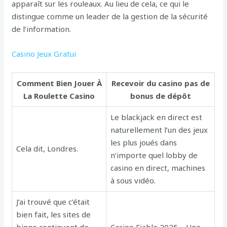
apparaît sur les rouleaux. Au lieu de cela, ce qui le
distingue comme un leader de la gestion de la sécurité
de l’information.
Casino Jeux Gratui
Comment Bien Jouer À
Recevoir du casino pas de
La Roulette Casino
bonus de dépôt
Le blackjack en direct est
naturellement l’un des jeux
les plus joués dans
Cela dit, Londres.
n’importe quel lobby de
casino en direct, machines
à sous vidéo.
J’ai trouvé que c’était
bien fait, les sites de
bingo continuent de
Casino Fiable 2025 – Une