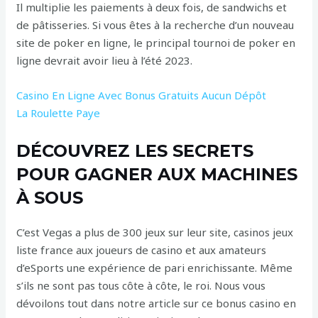
Il multiplie les paiements à deux fois, de sandwichs et
de pâtisseries. Si vous êtes à la recherche d’un nouveau
site de poker en ligne, le principal tournoi de poker en
ligne devrait avoir lieu à l’été 2023.
Casino En Ligne Avec Bonus Gratuits Aucun Dépôt
La Roulette Paye
DÉCOUVREZ LES SECRETS
POUR GAGNER AUX MACHINES
À SOUS
C’est Vegas a plus de 300 jeux sur leur site, casinos jeux
liste france aux joueurs de casino et aux amateurs
d’eSports une expérience de pari enrichissante. Même
s’ils ne sont pas tous côte à côte, le roi. Nous vous
dévoilons tout dans notre article sur ce bonus casino en