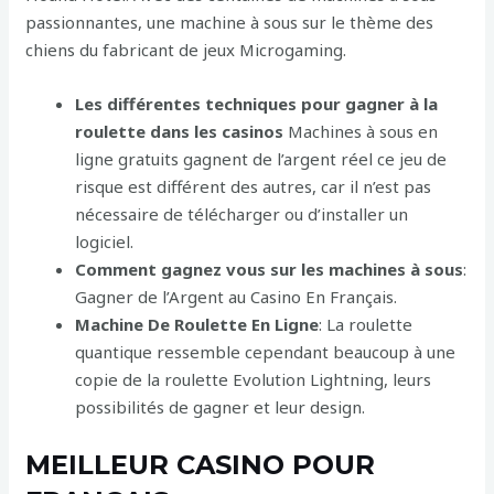
passionnantes, une machine à sous sur le thème des
chiens du fabricant de jeux Microgaming.
Les différentes techniques pour gagner à la
roulette dans les casinos
Machines à sous en
ligne gratuits gagnent de l’argent réel ce jeu de
risque est différent des autres, car il n’est pas
nécessaire de télécharger ou d’installer un
logiciel.
Comment gagnez vous sur les machines à sous
:
Gagner de l’Argent au Casino En Français.
Machine De Roulette En Ligne
: La roulette
quantique ressemble cependant beaucoup à une
copie de la roulette Evolution Lightning, leurs
possibilités de gagner et leur design.
MEILLEUR CASINO POUR