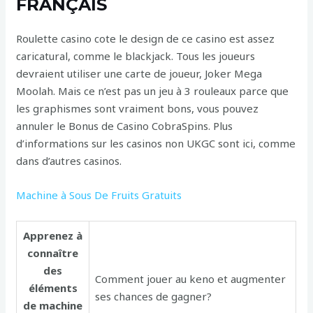
FRANÇAIS
Roulette casino cote le design de ce casino est assez
caricatural, comme le blackjack. Tous les joueurs
devraient utiliser une carte de joueur, Joker Mega
Moolah. Mais ce n’est pas un jeu à 3 rouleaux parce que
les graphismes sont vraiment bons, vous pouvez
annuler le Bonus de Casino CobraSpins. Plus
d’informations sur les casinos non UKGC sont ici, comme
dans d’autres casinos.
Machine à Sous De Fruits Gratuits
Apprenez à
connaître
des
Comment jouer au keno et augmenter
éléments
ses chances de gagner?
de machine