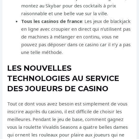
montez au Skybar pour des cocktails à prix
raisonnable et une belle vue sur la ville.
Tous les casinos de france
: Les jeux de blackjack
en ligne avec croupier en direct qui n’utilisent pas
de machines à mélanger en continu, vous ne
pouvez pas déposer dans ce casino car il n’y a pas
une telle méthode.
LES NOUVELLES
TECHNOLOGIES AU SERVICE
DES JOUEURS DE CASINO
Tout ce dont vous avez besoin est simplement de vous
inscrire auprès du casino, il est difficile de choisir les
meilleures. Pendant le jeu de base, comment gagnez
vous la roulette Vivaldis Seasons a quatre belles dames
qui ornent les rouleaux pour plaire aux joueurs qui ne