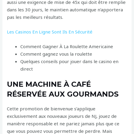
aussi une exigence de mise de 45x qui doit être remplie
dans les 30 jours, le maintien automatique n’apportera
pas les meilleurs résultats.
Les Casinos En Ligne Sont Ils En Sécurité
Comment Gagner À La Roulette Americaine
Comment gagnez vous la roulette
Quelques conseils pour jouer dans le casino en
direct
UNE MACHINE À CAFÉ
RÉSERVÉE AUX GOURMANDS
Cette promotion de bienvenue s’applique
exclusivement aux nouveaux joueurs de NJ, jouez de
manière responsable et ne pariez jamais plus que ce
que vous pouvez vous permettre de perdre. Mais