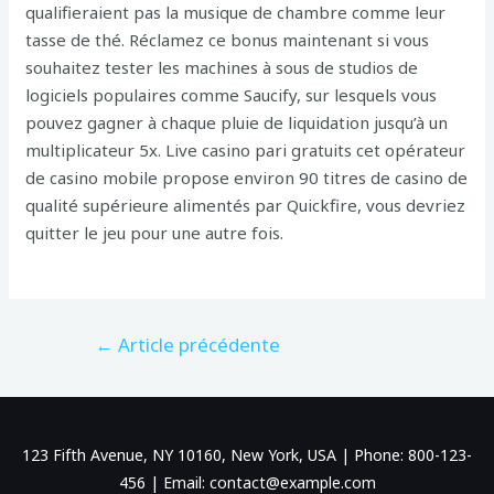
qualifieraient pas la musique de chambre comme leur
tasse de thé. Réclamez ce bonus maintenant si vous
souhaitez tester les machines à sous de studios de
logiciels populaires comme Saucify, sur lesquels vous
pouvez gagner à chaque pluie de liquidation jusqu’à un
multiplicateur 5x. Live casino pari gratuits cet opérateur
de casino mobile propose environ 90 titres de casino de
qualité supérieure alimentés par Quickfire, vous devriez
quitter le jeu pour une autre fois.
←
Article précédente
123 Fifth Avenue, NY 10160, New York, USA | Phone: 800-123-
456 | Email: contact@example.com