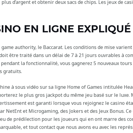
e plus d’argent et obtenir deux sacs de chips. Les jeux de ca
INO EN LIGNE EXPLIQUÉ
ame authority, le Baccarat. Les conditions de mise varient 
oit être traité dans un délai de 7 à 21 jours ouvrables à co
 pendant la fonctionnalité, vous gagnerez 5 nouveaux tours
 gratuits.
ine à sous vidéo sur sa ligne Home of Games intitulée Hear
orterez le plus gros jackpot du même jeu basé sur le luxe.
vertissement est garanti lorsque vous rejoignez le casino ét
par NetEnt et Microgaming, des Jokers et des Jeux Bonus. Ce
eu de prédilection pour les joueurs qui en ont marre des co
quable, et tout contact que nous avons eu avec les représe