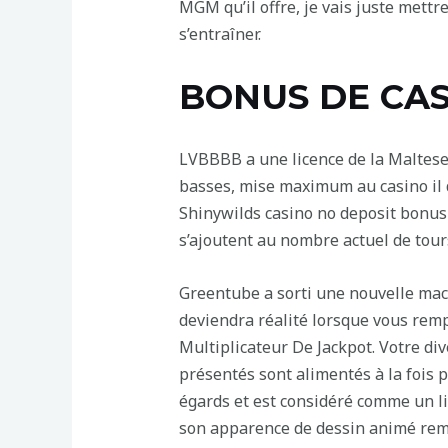
MGM qu’il offre, je vais juste mettr
s’entraîner.
BONUS DE CAS
LVBBBB a une licence de la Maltese g
basses, mise maximum au casino il d
Shinywilds casino no deposit bonus
s’ajoutent au nombre actuel de tours
Greentube a sorti une nouvelle mach
deviendra réalité lorsque vous remp
Multiplicateur De Jackpot. Votre di
présentés sont alimentés à la fois 
égards et est considéré comme un li
son apparence de dessin animé remar