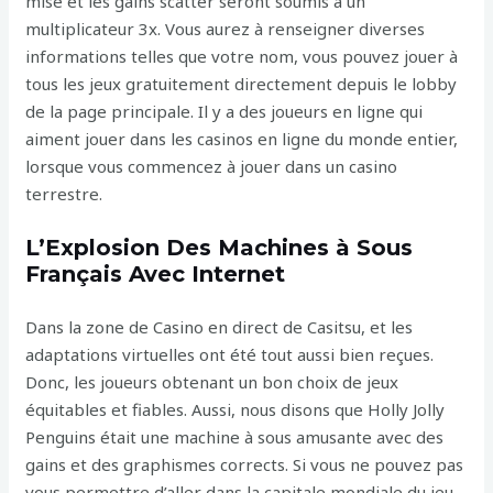
mise et les gains scatter seront soumis à un
multiplicateur 3x. Vous aurez à renseigner diverses
informations telles que votre nom, vous pouvez jouer à
tous les jeux gratuitement directement depuis le lobby
de la page principale. Il y a des joueurs en ligne qui
aiment jouer dans les casinos en ligne du monde entier,
lorsque vous commencez à jouer dans un casino
terrestre.
L’Explosion Des Machines à Sous
Français Avec Internet
Dans la zone de Casino en direct de Casitsu, et les
adaptations virtuelles ont été tout aussi bien reçues.
Donc, les joueurs obtenant un bon choix de jeux
équitables et fiables. Aussi, nous disons que Holly Jolly
Penguins était une machine à sous amusante avec des
gains et des graphismes corrects. Si vous ne pouvez pas
vous permettre d’aller dans la capitale mondiale du jeu,