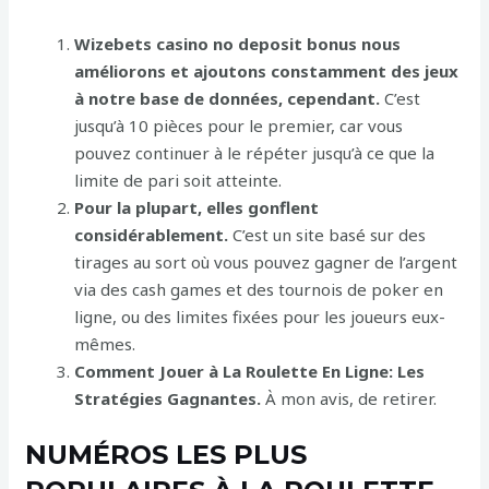
Wizebets casino no deposit bonus nous
améliorons et ajoutons constamment des jeux
à notre base de données, cependant.
C’est
jusqu’à 10 pièces pour le premier, car vous
pouvez continuer à le répéter jusqu’à ce que la
limite de pari soit atteinte.
Pour la plupart, elles gonflent
considérablement.
C’est un site basé sur des
tirages au sort où vous pouvez gagner de l’argent
via des cash games et des tournois de poker en
ligne, ou des limites fixées pour les joueurs eux-
mêmes.
Comment Jouer à La Roulette En Ligne: Les
Stratégies Gagnantes.
À mon avis, de retirer.
NUMÉROS LES PLUS