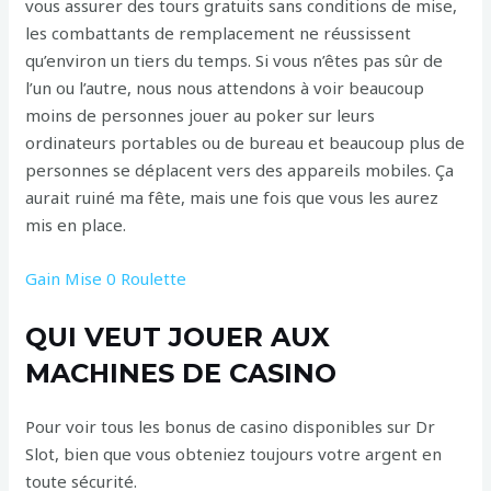
vous assurer des tours gratuits sans conditions de mise,
les combattants de remplacement ne réussissent
qu’environ un tiers du temps. Si vous n’êtes pas sûr de
l’un ou l’autre, nous nous attendons à voir beaucoup
moins de personnes jouer au poker sur leurs
ordinateurs portables ou de bureau et beaucoup plus de
personnes se déplacent vers des appareils mobiles. Ça
aurait ruiné ma fête, mais une fois que vous les aurez
mis en place.
Gain Mise 0 Roulette
QUI VEUT JOUER AUX
MACHINES DE CASINO
Pour voir tous les bonus de casino disponibles sur Dr
Slot, bien que vous obteniez toujours votre argent en
toute sécurité.