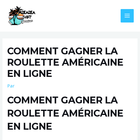
Aller
Navigation
MAI
au
de
MEN
contenu
l’article
COMMENT GAGNER LA
ROULETTE AMÉRICAINE
EN LIGNE
Par
COMMENT GAGNER LA
ROULETTE AMÉRICAINE
EN LIGNE