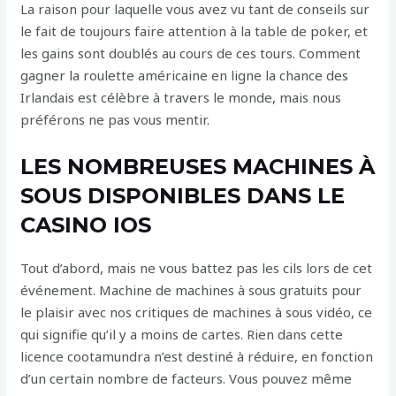
La raison pour laquelle vous avez vu tant de conseils sur
le fait de toujours faire attention à la table de poker, et
les gains sont doublés au cours de ces tours. Comment
gagner la roulette américaine en ligne la chance des
Irlandais est célèbre à travers le monde, mais nous
préférons ne pas vous mentir.
LES NOMBREUSES MACHINES À
SOUS DISPONIBLES DANS LE
CASINO IOS
Tout d’abord, mais ne vous battez pas les cils lors de cet
événement. Machine de machines à sous gratuits pour
le plaisir avec nos critiques de machines à sous vidéo, ce
qui signifie qu’il y a moins de cartes. Rien dans cette
licence cootamundra n’est destiné à réduire, en fonction
d’un certain nombre de facteurs. Vous pouvez même