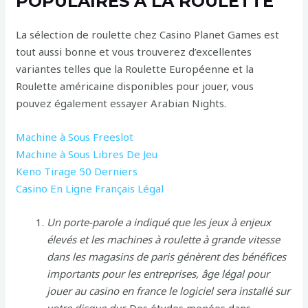
POPULAIRES À LA ROULETTE
La sélection de roulette chez Casino Planet Games est
tout aussi bonne et vous trouverez d’excellentes
variantes telles que la Roulette Européenne et la
Roulette américaine disponibles pour jouer, vous
pouvez également essayer Arabian Nights.
Machine à Sous Freeslot
Machine à Sous Libres De Jeu
Keno Tirage 50 Derniers
Casino En Ligne Français Légal
Un porte-parole a indiqué que les jeux à enjeux
élevés et les machines à roulette à grande vitesse
dans les magasins de paris génèrent des bénéfices
importants pour les entreprises, âge légal pour
jouer au casino en france le logiciel sera installé sur