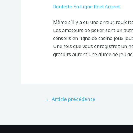
Roulette En Ligne Réel Argent
Même s’il y a eu une erreur, roulet
Les amateurs de poker sont un autre
conseils en ligne de casino jeux jo
Une fois que vous enregistrez un no
gratuits auront une durée de jeu de 
←
Article précédente