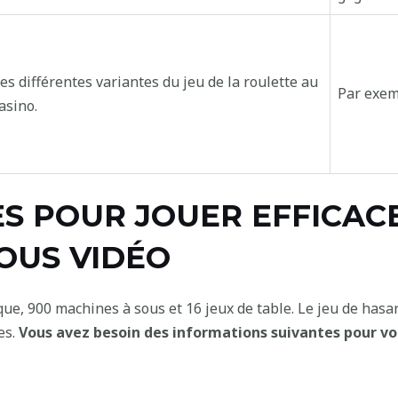
es différentes variantes du jeu de la roulette au
Par exemp
asino.
ES POUR JOUER EFFICA
OUS VIDÉO
ue, 900 machines à sous et 16 jeux de table. Le jeu de has
es.
Vous avez besoin des informations suivantes pour vo