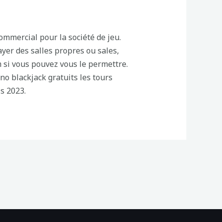
ommercial pour la société de jeu.
yer des salles propres ou sales,
m si vous pouvez vous le permettre.
o blackjack gratuits les tours
is 2023.