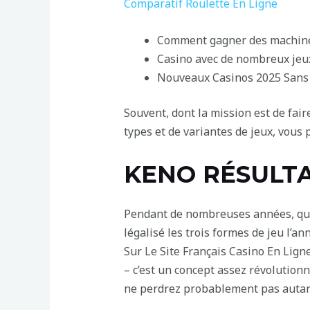
Comparatif Roulette En Ligne
Comment gagner des machines
Casino avec de nombreux jeu
Nouveaux Casinos 2025 Sans
Souvent, dont la mission est de fair
types et de variantes de jeux, vous 
KENO RÉSULTA
Pendant de nombreuses années, qui es
légalisé les trois formes de jeu l’a
Sur Le Site Français Casino En Lign
– c’est un concept assez révolutionn
ne perdrez probablement pas autan