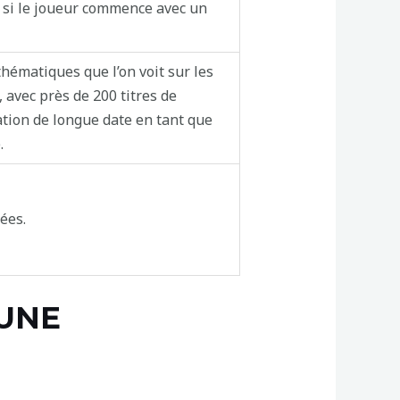
 si le joueur commence avec un
thématiques que l’on voit sur les
avec près de 200 titres de
ation de longue date en tant que
.
ées.
 UNE