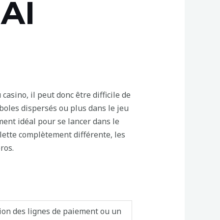
AI
sino, il peut donc être difficile de
boles dispersés ou plus dans le jeu
ment idéal pour se lancer dans le
lette complètement différente, les
ros.
sion des lignes de paiement ou un