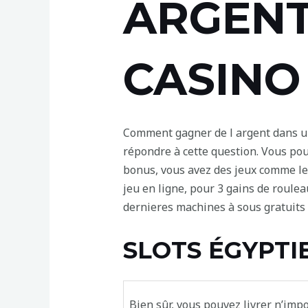
ARGENT
CASINO
Comment gagner de l argent dans un v
répondre à cette question. Vous pou
bonus, vous avez des jeux comme le 
jeu en ligne, pour 3 gains de roule
dernieres machines à sous gratuits n
SLOTS ÉGYPTI
Bien sûr, vous pouvez livrer n’imp