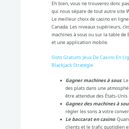
Eh bien, vous ne trouverez donc pas
qui nous sépare de tout autre site 
Le meilleur choix de casino en ligne 
Canada. Les niveaux supérieurs, c’es
machines à sous ou sur la table de 
et une application mobile.
Slots Gratuits Jeux De Casino En Li
Blackjack Stratégie
Gagner machines à sous
: L
des plats dans une atmosphèr
être attendue des États-Unis 
Gagnez des machines à sou
régler les sons à votre conve
Le baccarat en casino
: Quan
clients et le trafic quotidien 