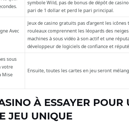
symbole Wild, pas de bonus de dépôt de casino
econdes.
pari de 1 dollar et perd le pari principal.
Jeux de casino gratuits pas d’argent les icônes 
igne Avec
rouleaux comprennent les léopards des neiges, 
machines à sous vidéo à son actif et une réput
développeur de logiciels de confiance et réputé
nes sous
à votre
Ensuite, toutes les cartes en jeu seront mélang
a Mise
CASINO À ESSAYER POUR
E JEU UNIQUE