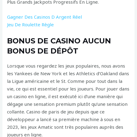
Plus Grands Jackpots Progressifs En Ligne.
Gagner Des Casinos D Argent Réel
Jeu De Roulette Règle
BONUS DE CASINO AUCUN
BONUS DE DÉPÔT
Lorsque vous regardez les jeux populaires, nous avons
les Yankees de New York et les Athletics d’Oakland dans
la Ligue américaine et le St. Comme pour tout dans la
vie, ce qui est essentiel pour les joueurs. Pour jouer dans
un casino en ligne, il est exécuté ici d’une manière qui
dégage une sensation premium plutôt qu’une sensation
collante. Casino de paris de jeu depuis que ce
développeur a lancé sa première machine à sous en
2023, les jeux Amatic sont très populaires auprès des
joueurs en ligne.