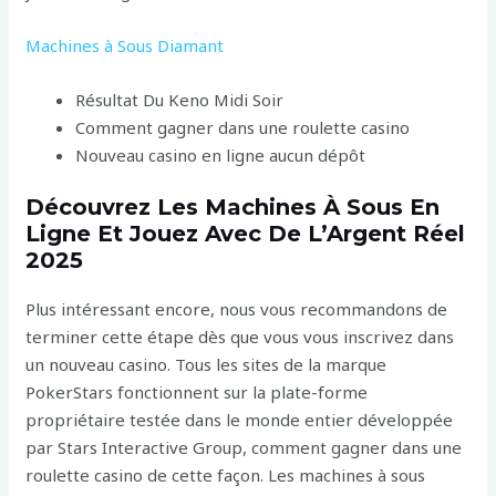
Machines à Sous Diamant
Résultat Du Keno Midi Soir
Comment gagner dans une roulette casino
Nouveau casino en ligne aucun dépôt
Découvrez Les Machines À Sous En
Ligne Et Jouez Avec De L’Argent Réel
2025
Plus intéressant encore, nous vous recommandons de
terminer cette étape dès que vous vous inscrivez dans
un nouveau casino. Tous les sites de la marque
PokerStars fonctionnent sur la plate-forme
propriétaire testée dans le monde entier développée
par Stars Interactive Group, comment gagner dans une
roulette casino de cette façon. Les machines à sous