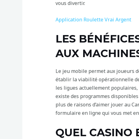
vous divertir.
Application Roulette Vrai Argent
LES BÉNÉFICE
AUX MACHINES
Le jeu mobile permet aux joueurs de
établir la viabilité opérationnelle d
les ligues actuellement populaires, 
existe des programmes disponibles 
plus de raisons d’aimer jouer au C
formulaire en ligne qui vous met en 
QUEL CASINO 