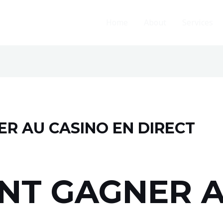
Home
About
Services
R AU CASINO EN DIRECT
NT GAGNER 