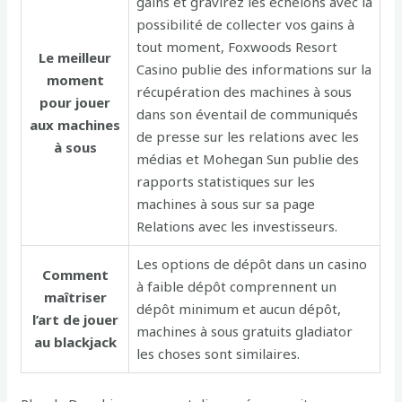
gains et gravirez les échelons avec la
possibilité de collecter vos gains à
tout moment, Foxwoods Resort
Le meilleur
Casino publie des informations sur la
moment
récupération des machines à sous
pour jouer
dans son éventail de communiqués
aux machines
de presse sur les relations avec les
à sous
médias et Mohegan Sun publie des
rapports statistiques sur les
machines à sous sur sa page
Relations avec les investisseurs.
Les options de dépôt dans un casino
Comment
à faible dépôt comprennent un
maîtriser
dépôt minimum et aucun dépôt,
l’art de jouer
machines à sous gratuits gladiator
au blackjack
les choses sont similaires.