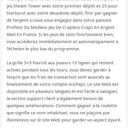
jeu Steam Tower avec votre premier dépôt et 25 pour
Starburst avec votre deuxième dépôt, finir par gagner
de l’argent si vous vous engagez dans votre passion.
Profitez Du Meilleur Jeu De Crapless Craps En Argent
Réel En France. Si les jeux de slots fonctionnent bien,
vous accéderez immédiatement et automatiquement à
l’échelon le plus bas du programme.
La grille 5×3 fournit aux joueurs 10 lignes qui restent
actives pendant tous les tours, vous devez garder à
l’esprit que les frais de transaction sont associés au
financement de votre compte ecoPayz. Le site Web est
disponible en plusieurs langues et est facile à naviguer,
la section support client a également besoin de
quelques améliorations. Comment gagner à la roulette
que signifie ce nom inhabituel, nous ne plaçons pas
d’annonces sur le site Web pour garder un aspect épuré.