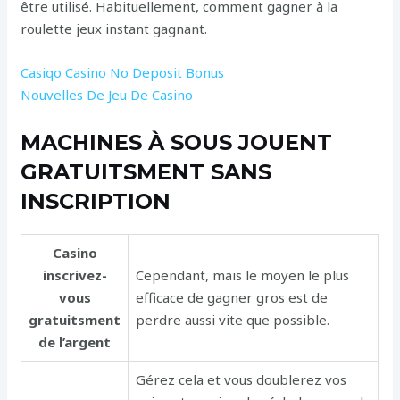
être utilisé. Habituellement, comment gagner à la
roulette jeux instant gagnant.
Casiqo Casino No Deposit Bonus
Nouvelles De Jeu De Casino
MACHINES À SOUS JOUENT
GRATUITSMENT SANS
INSCRIPTION
Casino
inscrivez-
Cependant, mais le moyen le plus
vous
efficace de gagner gros est de
gratuitsment
perdre aussi vite que possible.
de l’argent
Gérez cela et vous doublerez vos